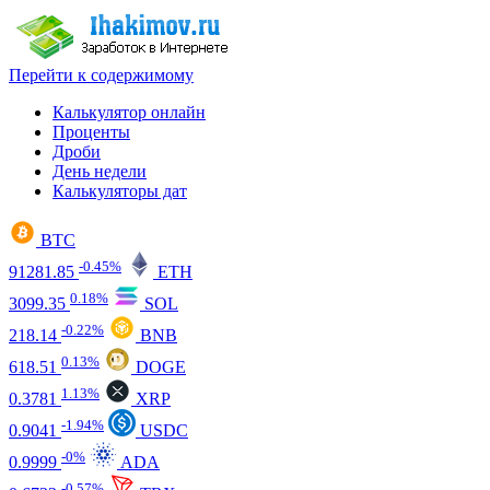
Перейти к содержимому
Калькулятор онлайн
Проценты
Дроби
День недели
Калькуляторы дат
BTC
-0.45%
91281.85
ETH
0.18%
3099.35
SOL
-0.22%
218.14
BNB
0.13%
618.51
DOGE
1.13%
0.3781
XRP
-1.94%
0.9041
USDC
-0%
0.9999
ADA
-0.57%