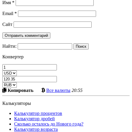
Имя
*
Email
*
Сайт
Найти:
Конвертер
Скопировать
Больше
Копировать
Все валюты
20:55
в
криптовалют
буфер
Калькуляторы
Калькулятор процентов
Калькулятор дробей
Сколько осталось до Нового года?
Калькулятор возраста