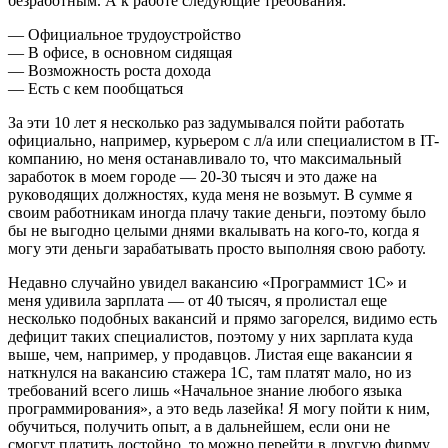
безработным. А к работе следующие требования:
— Официальное трудоустройство
— В офисе, в основном сидящая
— Возможность роста дохода
— Есть с кем пообщаться
За эти 10 лет я несколько раз задумывался пойти работать
официально, например, курьером с л/а или специалистом в IT-
компанию, но меня останавливало то, что максимальный
заработок в моем городе — 20-30 тысяч и это даже на
руководящих должностях, куда меня не возьмут. В сумме я
своим работникам иногда плачу такие деньги, поэтому было
бы не выгодно целыми днями вкалывать на кого-то, когда я
могу эти деньги зарабатывать просто выполняя свою работу.
Недавно случайно увидел вакансию «Программист 1C» и
меня удивила зарплата — от 40 тысяч, я пролистал еще
несколько подобных вакансий и прямо загорелся, видимо есть
дефицит таких специалистов, поэтому у них зарплата куда
выше, чем, например, у продавцов. Листая еще вакансии я
наткнулся на вакансию стажера 1С, там платят мало, но из
требований всего лишь «Начальное знание любого языка
программирования», а это ведь лазейка! Я могу пойти к ним,
обучиться, получить опыт, а в дальнейшем, если они не
смогут платить достойно, то можно перейти в другую фирму.