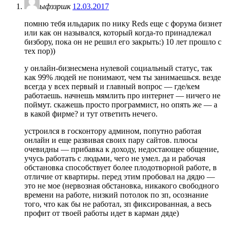
ыфззршк
12.03.2017
помню тебя ильдарик по нику Reds еще с форума бизнет
или как он назывался, который когда-то принадлежал
бизбору, пока он не решил его закрыть:) 10 лет прошло с
тех пор))
у онлайн-бизнесмена нулевой социальный статус, так
как 99% людей не понимают, чем ты занимаешься. везде
всегда у всех первый и главный вопрос — где/кем
работаешь. начнешь мямлить про интернет — ничего не
поймут. скажешь просто программист, но опять же — а
в какой фирме? и тут ответить нечего.
устроился в госконтору админом, попутно работая
онлайн и еще развивая своих пару сайтов. плюсы
очевидны — прибавка к доходу, недостающее общение,
учусь работать с людьми, чего не умел. да и рабочая
обстановка способствует более плодотворной работе, в
отличие от квартиры. перед этим пробовал на дядю —
это не мое (нервозная обстановка, никакого свободного
времени на работе, низкий потолок по зп, осознание
того, что как бы не работал, зп фиксированная, а весь
профит от твоей работы идет в карман дяде)