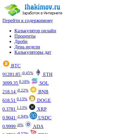
Перейти к содержимому
Калькулятор онлайн
Проценты
Дроби
День недели
Калькуляторы дат
BTC
-0.45%
91281.85
ETH
0.18%
3099.35
SOL
-0.22%
218.14
BNB
0.13%
618.51
DOGE
1.13%
0.3781
XRP
-1.94%
0.9041
USDC
-0%
0.9999
ADA
-0.57%