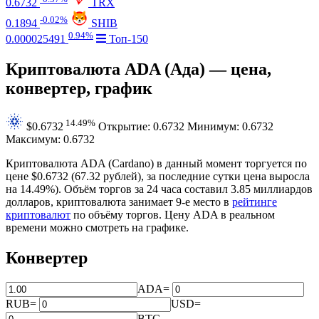
0.6732
TRX
-0.02%
0.1894
SHIB
0.94%
0.000025491
Топ-150
Криптовалюта ADA (Ада) — цена,
конвертер, график
14.49%
$0.6732
Открытие: 0.6732
Минимум: 0.6732
Максимум: 0.6732
Криптовалюта ADA (Cardano) в данный момент торгуется по
цене $0.6732 (67.32 рублей), за последние сутки цена
выросла
на 14.49%
). Объём торгов за 24 часа составил 3.85 миллиардов
долларов, криптовалюта занимает 9‑е место в
рейтинге
криптовалют
по объёму торгов. Цену ADA в реальном
времени можно смотреть на графике.
Конвертер
ADA
=
RUB
=
USD
=
BTC