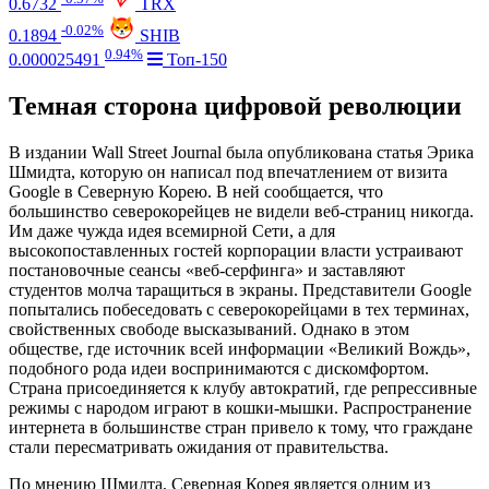
0.6732
TRX
-0.02%
0.1894
SHIB
0.94%
0.000025491
Топ-150
Темная сторона цифровой революции
В издании Wall Street Journal была опубликована статья Эрика
Шмидта, которую он написал под впечатлением от визита
Google в Северную Корею. В ней сообщается, что
большинство северокорейцев не видели веб-страниц никогда.
Им даже чужда идея всемирной Сети, а для
высокопоставленных гостей корпорации власти устраивают
постановочные сеансы «веб-серфинга» и заставляют
студентов молча таращиться в экраны. Представители Google
попытались побеседовать с северокорейцами в тех терминах,
свойственных свободе высказываний. Однако в этом
обществе, где источник всей информации «Великий Вождь»,
подобного рода идеи воспринимаются с дискомфортом.
Страна присоединяется к клубу автократий, где репрессивные
режимы с народом играют в кошки-мышки. Распространение
интернета в большинстве стран привело к тому, что граждане
стали пересматривать ожидания от правительства.
По мнению Шмидта, Северная Корея является одним из