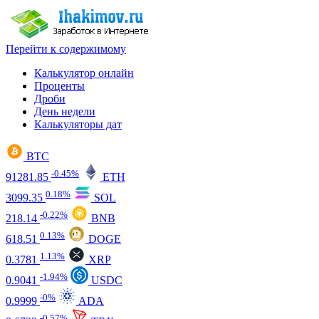
Перейти к содержимому
Калькулятор онлайн
Проценты
Дроби
День недели
Калькуляторы дат
BTC
-0.45%
91281.85
ETH
0.18%
3099.35
SOL
-0.22%
218.14
BNB
0.13%
618.51
DOGE
1.13%
0.3781
XRP
-1.94%
0.9041
USDC
-0%
0.9999
ADA
-0.57%