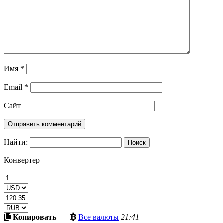
Имя
*
Email
*
Сайт
Найти:
Конвертер
Скопировать
Больше
Копировать
Все валюты
21:41