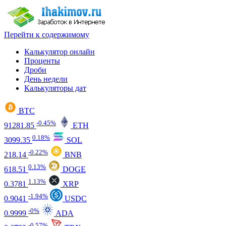
Перейти к содержимому
Калькулятор онлайн
Проценты
Дроби
День недели
Калькуляторы дат
BTC
-0.45%
91281.85
ETH
0.18%
3099.35
SOL
-0.22%
218.14
BNB
0.13%
618.51
DOGE
1.13%
0.3781
XRP
-1.94%
0.9041
USDC
-0%
0.9999
ADA
-0.57%