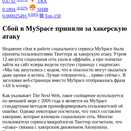
0.6732
TRX
-0.02%
0.1894
SHIB
0.94%
0.000025491
Топ-150
Сбой в MySpace приняли за хакерскую
атаку
Недавние сбои в работе социального сервиса MySpace были
приняты пользователями Твиттера за хакерскую атаку. Утром
12 августа социальная сеть ушла в оффлайн, а при попытке
зайти на сайт юзеры видели пустую страницу с надписью:
«Мы так запутались с кодом, что в опасности могут оказаться
даже щенки и котята. Лучше отвернитесь… прямо сейчас». В
заголовке веб-страницы вместо MySpace отображалась фраза
«All is wrong».
Как указывает The Next Web, такое сообщение используется
по меньшей мере с 2009 года и является на MySpace
стандартным методом проинформировать пользователей об
ошибке. Однако некоторые посчитали, что текст составлен
хакерами, которые взломали социальную сеть. Многие
пользователи сервиса микроблогов Твиттер посчитали, что
«атака» связана с хакерским движением Anonymous.