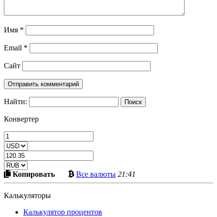
Имя
*
Email
*
Сайт
Найти:
Конвертер
Скопировать
Больше
Копировать
Все валюты
21:41
в
криптовалют
буфер
Калькуляторы
Калькулятор процентов