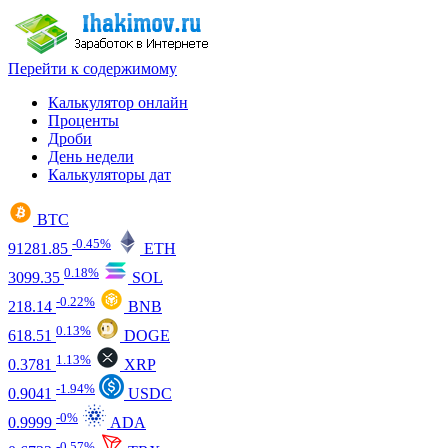
Перейти к содержимому
Калькулятор онлайн
Проценты
Дроби
День недели
Калькуляторы дат
BTC
-0.45%
91281.85
ETH
0.18%
3099.35
SOL
-0.22%
218.14
BNB
0.13%
618.51
DOGE
1.13%
0.3781
XRP
-1.94%
0.9041
USDC
-0%
0.9999
ADA
-0.57%