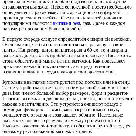
пределы помещения. С подобной задачей как нельзя лучше
справляются вытяжки. Перед ее покупкой просто необходимо
определиться с размерами, типом, мощностью и фирмой —
производителем устройсва. Среди покупателей довольно
популярными являются
вытяжки best
, cata. Далее о каждом
параметре поговорим более подробно.
В первую очередь следует определиться с шириной вытяжки.
Очень важно, чтобы она соответствовала размеру газовой
плиты. Например, ширина плиты равна 60 см, то и ширина
вытяжки должна быть приблизительно такой же. После этого
стоит обратить внимание на тип вытяжки. Как показывает
практика, каждый покупатель отдает предпочтение
различным видам, находя в каждом свои достоинства.
Купольные вытяжки монтируются под потолок или на стену.
Такие устройства отличаются своим разнообразием в плане
дизайна: имеют большой выбор размеров, форм и расцветок.
Плоские вытяжки подвешивают над плитой, но они не имеют
выхода в вентиляцию. Эти устройства очищают воздух с
помощью фильтров — всасывают загрязненный воздух,
очищают его от жира и возвращают обратно. Настольные
вытяжки чаще всего размещают между грилем и плитой.
Высокое качество очистки воздуха обеспечивается благодаря
близкому расположению вытяжки к плите.