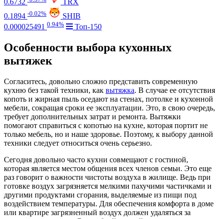
0.6732
TRX
-0.02%
0.1894
SHIB
0.94%
0.000025491
Топ-150
Особенности выбора кухонных
вытяжек
Согласитесь, довольно сложно представить современную
кухню без такой техники, как
вытяжка
. В случае ее отсутствия
копоть и жирная пыль оседают на стенах, потолке и кухонной
мебели, сокращая сроки ее эксплуатации. Это, в свою очередь,
требует дополнительных затрат и ремонта. Вытяжки
помогают справиться с копотью на кухне, которая портит не
только мебель, но и наше здоровье. Поэтому, к выбору данной
техники следует относиться очень серьезно.
Сегодня довольно часто кухни совмещают с гостиной,
которая является местом общения всех членов семьи. Это еще
раз говорит о важности чистоты воздуха в жилище. Ведь при
готовке воздух загрязняется мелкими пахучими частичками и
другими продуктами сгорания, выделяемые из пищи под
воздействием температуры. Для обеспечения комфорта в доме
или квартире загрязненный воздух должен удаляться за