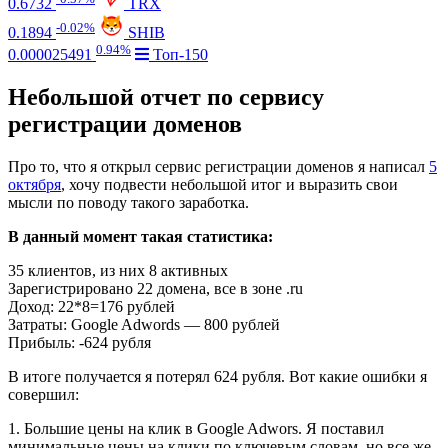
0.6732
TRX
-0.02%
0.1894
SHIB
0.94%
0.000025491
Топ-150
Небольшой отчет по сервису
регистрации доменов
Про то, что я открыл сервис регистрации доменов я написал
5
октября
, хочу подвести небольшой итог и выразить свои
мысли по поводу такого заработка.
В данный момент такая статистика:
35 клиентов, из них 8 активных
Зарегистрировано 22 домена, все в зоне .ru
Доход: 22*8=176 рублей
Затраты: Google Adwords — 800 рублей
Прибыль: -624 рубля
В итоге получается я потерял 624 рубля. Вот какие ошибки я
совершил:
1. Большие цены на клик в Google Adwors. Я поставил
минимальные цены на клики по ключевым словам, но все же