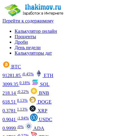
Перейти к содержимому
Калькулятор онлайн
Проценты
Дроби
День недели
Калькуляторы дат
BTC
-0.45%
91281.85
ETH
0.18%
3099.35
SOL
-0.22%
218.14
BNB
0.13%
618.51
DOGE
1.13%
0.3781
XRP
-1.94%
0.9041
USDC
-0%
0.9999
ADA
-0.57%