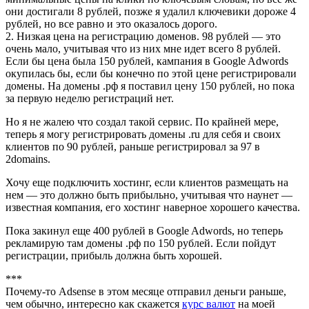
они достигали 8 рублей, позже я удалил ключевики дороже 4
рублей, но все равно и это оказалось дорого.
2. Низкая цена на регистрацию доменов. 98 рублей — это
очень мало, учитывая что из них мне идет всего 8 рублей.
Если бы цена была 150 рублей, кампания в Google Adwords
окупилась бы, если бы конечно по этой цене регистрировали
домены. На домены .рф я поставил цену 150 рублей, но пока
за первую неделю регистраций нет.
Но я не жалею что создал такой сервис. По крайней мере,
теперь я могу регистрировать домены .ru для себя и своих
клиентов по 90 рублей, раньше регистрировал за 97 в
2domains.
Хочу еще подключить хостинг, если клиентов размещать на
нем — это должно быть прибыльно, учитывая что наунет —
известная компания, его хостинг наверное хорошего качества.
Пока закинул еще 400 рублей в Google Adwords, но теперь
рекламирую там домены .рф по 150 рублей. Если пойдут
регистрации, прибыль должна быть хорошей.
***
Почему-то Adsense в этом месяце отправил деньги раньше,
чем обычно, интересно как скажется
курс валют
на моей