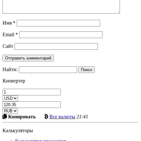
Имя
*
Email
*
Сайт
Найти:
Конвертер
Скопировать
Больше
Копировать
Все валюты
21:41
в
криптовалют
буфер
Калькуляторы