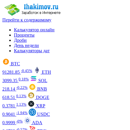
Перейти к содержимому
Калькулятор онлайн
Проценты
Дроби
День недели
Калькуляторы дат
BTC
-0.45%
91281.85
ETH
0.18%
3099.35
SOL
-0.22%
218.14
BNB
0.13%
618.51
DOGE
1.13%
0.3781
XRP
-1.94%
0.9041
USDC
-0%
0.9999
ADA
-0.57%