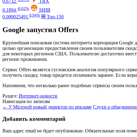
0.6732
TRX
-0.02%
0.1894
SHIB
0.94%
0.000025491
Топ-150
Google запустил Offers
Крупнейшая поисковая система интернета корпорация Google 
целью организации предоставления своим пользователям скидок
для некоторых регионов США. Пользователю достаточно ввести
регионе проживания.
Сервис Offers является гугловским аналогом популярного серви
получить скидку, товар придется оплачивать заранее. Если вер
Напомним, что несколько ранее подобные сервисы своим польз
Раздел:
Интернет-новости
Навигация по записям
←
У Microsoft новый директор по рекламе
Слухи о объединени
Добавить комментарий
Ваш адрес email не будет опубликован.
Обязательные поля пом