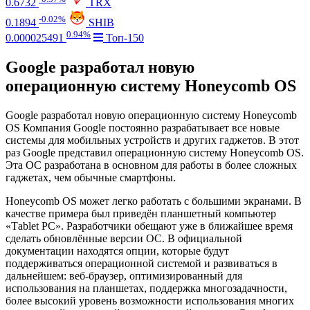
0.6732
TRX
-0.02%
0.1894
SHIB
0.94%
0.000025491
Топ-150
Google разработал новую
операционную систему Honeycomb OS
Google разработал новую операционную систему Honeycomb
OS Компания Google постоянно разрабатывает все новые
системы для мобильных устройств и других гаджетов. В этот
раз Google представил операционную систему Honeycomb OS.
Эта ОС разработана в основном для работы в более сложных
гаджетах, чем обычные смартфоны.
Honeycomb OS может легко работать с большими экранами. В
качестве примера был приведён планшетный компьютер
«Тablet PC». Разработчики обещают уже в ближайшее время
сделать обновлённые версии ОС. В официальной
документации находятся опции, которые будут
поддерживаться операционной системой и развиваться в
дальнейшем: веб-браузер, оптимизированный для
использования на планшетах, поддержка многозадачности,
более высокий уровень возможности использования многих