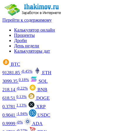
Перейти к содержимому
Калькулятор онлайн
Проценты
Дроби
День недели
Калькуляторы дат
BTC
-0.45%
91281.85
ETH
0.18%
3099.35
SOL
-0.22%
218.14
BNB
0.13%
618.51
DOGE
1.13%
0.3781
XRP
-1.94%
0.9041
USDC
-0%
0.9999
ADA
-0.57%