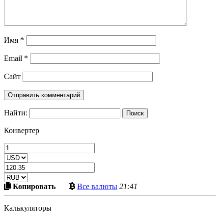
Имя
*
Email
*
Сайт
Найти:
Конвертер
Скопировать
Больше
Копировать
Все валюты
21:41
в
криптовалют
буфер
Калькуляторы