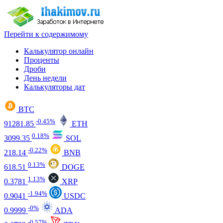
Перейти к содержимому
Калькулятор онлайн
Проценты
Дроби
День недели
Калькуляторы дат
BTC
-0.45%
91281.85
ETH
0.18%
3099.35
SOL
-0.22%
218.14
BNB
0.13%
618.51
DOGE
1.13%
0.3781
XRP
-1.94%
0.9041
USDC
-0%
0.9999
ADA
-0.57%