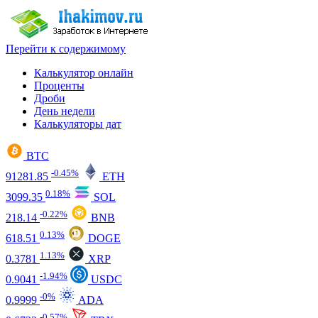
Перейти к содержимому
Калькулятор онлайн
Проценты
Дроби
День недели
Калькуляторы дат
BTC
-0.45%
91281.85
ETH
0.18%
3099.35
SOL
-0.22%
218.14
BNB
0.13%
618.51
DOGE
1.13%
0.3781
XRP
-1.94%
0.9041
USDC
-0%
0.9999
ADA
-0.57%