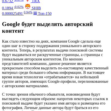
0.6732
TRX
-0.02%
0.1894
SHIB
0.94%
0.000025491
Топ-150
Google будет выделять авторский
контент
Как стало известно на днях, компания Google сделала еще
один шаг в сторону поддержания уникального авторского
контента. Теперь, в результатах выдачи поисковой системы
будут выдаваться не раскрученные страницы, а страницы с
уникальным авторским контентом. По мнению
представителей компании, данное решение является
прекрасным способом выделить по-настоящему качественный
материал среди большого объема информации. В настоящее
время новая технология «отрабатывается» на небольшой
группе авторов, имеющих Google-профили, перелинкованные
с авторскими материалами.
С точки зрения обычного обывателя, нововведения будут
выглядеть следующим образом: напротив некоторых ссылок в
поисковой выдаче будет указано имя автора и размещена его
фотография. Личные данные автора будут браться из его