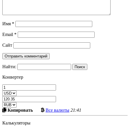
Имя
*
Email
*
Сайт
Найти:
Конвертер
Скопировать
Больше
Копировать
Все валюты
21:41
в
криптовалют
буфер
Калькуляторы