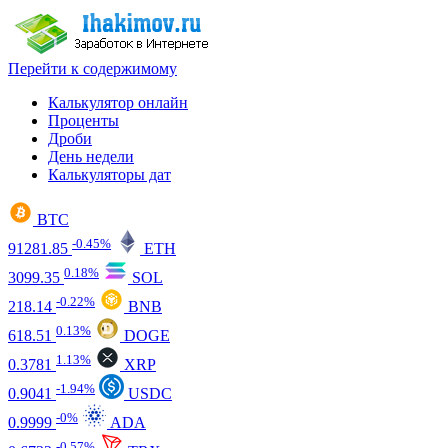
Перейти к содержимому
Калькулятор онлайн
Проценты
Дроби
День недели
Калькуляторы дат
BTC
-0.45%
91281.85
ETH
0.18%
3099.35
SOL
-0.22%
218.14
BNB
0.13%
618.51
DOGE
1.13%
0.3781
XRP
-1.94%
0.9041
USDC
-0%
0.9999
ADA
-0.57%