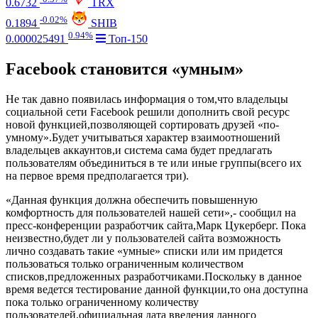
0.6732
TRX
-0.02%
0.1894
SHIB
0.94%
0.000025491
Топ-150
Facebook становится «умным»
Не так давно появилась информация о том,что владельцы
социальной сети Facebook решили дополнить свой ресурс
новой функцией,позволяющей сортировать друзей «по-
умному».Будет учитываться характер взаимоотношений
владельцев аккаунтов,и система сама будет предлагать
пользователям объединиться в те или иные группы(всего их
на первое время предполагается три).
«Данная функция должна обеспечить повышенную
комфортность для пользователей нашей сети»,- сообщил на
пресс-конференции разработчик сайта,Марк Цукерберг. Пока
неизвестно,будет ли у пользователей сайта возможность
лично создавать такие «умные» списки или им придется
пользоваться только ограниченным количеством
списков,предложенных разработчиками.Поскольку в данное
время ведется тестирование данной функции,то она доступна
пока только ограниченному количеству
пользователей.официальная дата введения данного