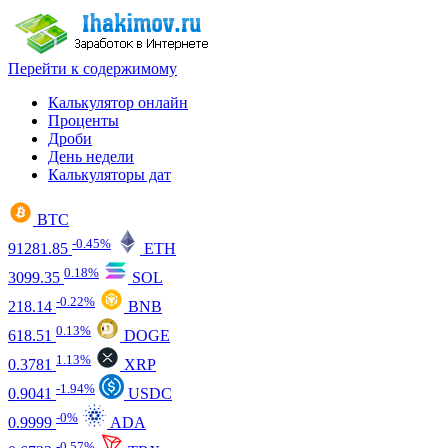
Перейти к содержимому
Калькулятор онлайн
Проценты
Дроби
День недели
Калькуляторы дат
BTC
-0.45%
91281.85
ETH
0.18%
3099.35
SOL
-0.22%
218.14
BNB
0.13%
618.51
DOGE
1.13%
0.3781
XRP
-1.94%
0.9041
USDC
-0%
0.9999
ADA
-0.57%