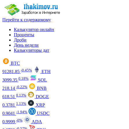
Перейти к содержимому
Калькулятор онлайн
Проценты
Дроби
День недели
Калькуляторы дат
BTC
-0.45%
91281.85
ETH
0.18%
3099.35
SOL
-0.22%
218.14
BNB
0.13%
618.51
DOGE
1.13%
0.3781
XRP
-1.94%
0.9041
USDC
-0%
0.9999
ADA
-0.57%