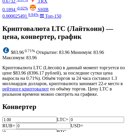
0.6732
TRX
-0.02%
0.1894
SHIB
0.94%
0.000025491
Топ-150
Криптовалюта LTC (Лайткоин) —
цена, конвертер, график
0.71%
$83.96
Открытие: 83.96
Минимум: 83.96
Максимум: 83.96
Криптовалюта LTC (Litecoin) в данный момент торгуется по
цене $83.96 (8396.17 рублей), за последние сутки цена
выросла на 0.71%
). Объём торгов за 24 часа составил 1.3
миллиардов долларов, криптовалюта занимает 22‑е место в
рейтинге криптовалют
по объёму торгов. Цену LTC в
реальном времени можно смотреть на графике.
Конвертер
LTC
=
RUB
=
USD
=
BTC