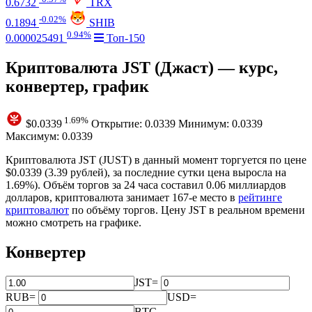
0.6732
TRX
-0.02%
0.1894
SHIB
0.94%
0.000025491
Топ-150
Криптовалюта JST (Джаст) — курс,
конвертер, график
1.69%
$0.0339
Открытие: 0.0339
Минимум: 0.0339
Максимум: 0.0339
Криптовалюта JST (JUST) в данный момент торгуется по цене
$0.0339 (3.39 рублей), за последние сутки цена
выросла на
1.69%
). Объём торгов за 24 часа составил 0.06 миллиардов
долларов, криптовалюта занимает 167‑е место в
рейтинге
криптовалют
по объёму торгов. Цену JST в реальном времени
можно смотреть на графике.
Конвертер
JST
=
RUB
=
USD
=
BTC