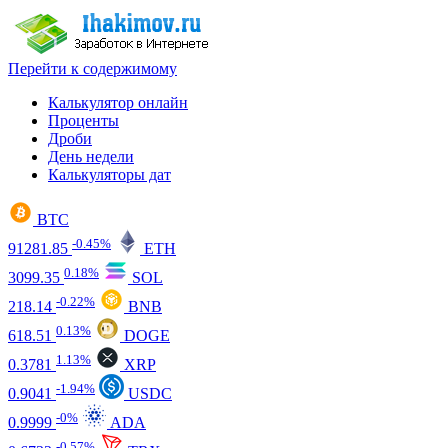
Перейти к содержимому
Калькулятор онлайн
Проценты
Дроби
День недели
Калькуляторы дат
BTC
-0.45%
91281.85
ETH
0.18%
3099.35
SOL
-0.22%
218.14
BNB
0.13%
618.51
DOGE
1.13%
0.3781
XRP
-1.94%
0.9041
USDC
-0%
0.9999
ADA
-0.57%