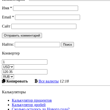
Имя
*
Email
*
Сайт
Найти:
Конвертер
Скопировать
Больше
Копировать
Все валюты
12:18
в
криптовалют
буфер
Калькуляторы
Калькулятор процентов
Калькулятор дробей
Сколько осталось до Нового года?