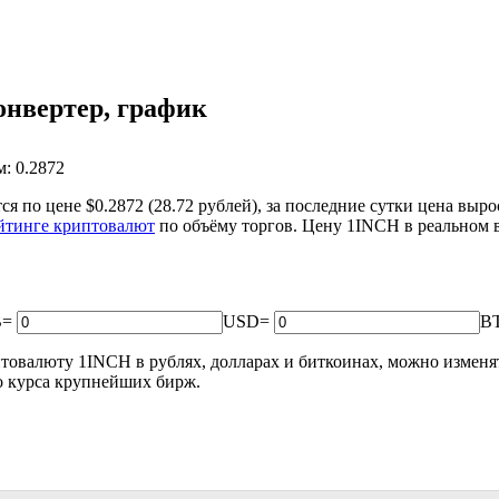
онвертер, график
: 0.2872
я по цене $0.2872 (28.72 рублей), за последние сутки цена
выро
йтинге криптовалют
по объёму торгов. Цену 1INCH в реальном 
B
=
USD
=
B
овалюту 1INCH в рублях, долларах и биткоинах, можно изменять
го курса крупнейших бирж.