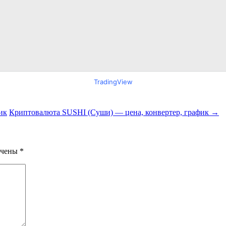
TradingView
ик
Криптовалюта SUSHI (Суши) — цена, конвертер, график
→
ечены
*