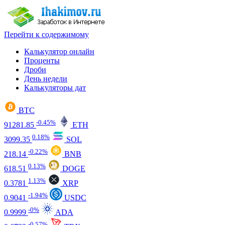
Перейти к содержимому
Калькулятор онлайн
Проценты
Дроби
День недели
Калькуляторы дат
BTC
-0.45%
91281.85
ETH
0.18%
3099.35
SOL
-0.22%
218.14
BNB
0.13%
618.51
DOGE
1.13%
0.3781
XRP
-1.94%
0.9041
USDC
-0%
0.9999
ADA
-0.57%