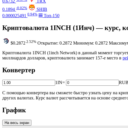
0.6732
TRX
-0.02%
0.1894
SHIB
0.94%
0.000025491
Топ-150
Криптовалюта 1INCH (1Инч) — курс, к
2.52%
$0.2872
Открытие: 0.2872
Минимум: 0.2872
Максимум
Криптовалюта 1INCH (1inch Network) в данный момент торгуетс
миллиардов долларов, криптовалюта занимает 157‑е место в
ре
Конвертер
1IN
=
RU
С помощью конвертера вы сможете быстро узнать цену на крипт
других валютах. Курс валют рассчитывается на основе средне
График
На весь экран