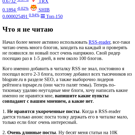
0.6732
TRX
-0.02%
0.1894
SHIB
0.94%
0.000025491
Топ-150
Что я не читаю
Начал более менее активно использовать
RSS-reader
, все-таки
читаю очень много блогов, заходить на каждый и проверять
не появился ли новый пост очень напряжно. Свой ридер
посещаю раз в 1-5 дней, в нем около 100 блогов.
Кого именно добавить в читалку RSS не знал, постоянно я
посещал всего 2-3 блога, поэтому добавил всех тысячников из
blograte.ru в разделе SEO, а также выборочно лидеров
рейтинга topsape.ru (они часто палят темы). Теперь по-
тихоньку удаляю неугодные мне блоги, хочу написать какие
именно не нравятся мне,
напишите какие пункты
совпадают с вашим мнением, а какие нет
.
1.
Не нравятся укороченные посты
. Когда в RSS-reader
дается только анонс поста толку держать его в читалке мало,
только если блог очень интересный.
2.
Очень длинные посты
. Ну бесят меня статьи на 10К