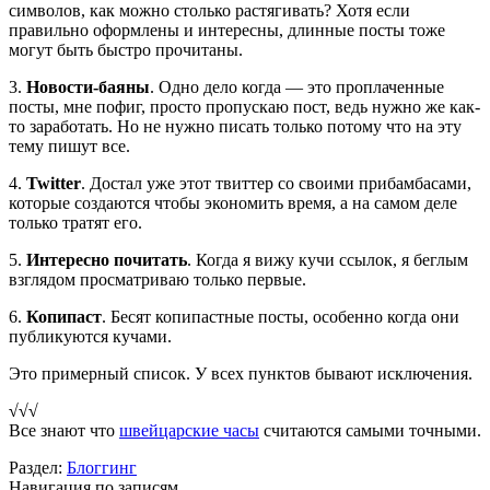
символов, как можно столько растягивать? Хотя если
правильно оформлены и интересны, длинные посты тоже
могут быть быстро прочитаны.
3.
Новости-баяны
. Одно дело когда — это проплаченные
посты, мне пофиг, просто пропускаю пост, ведь нужно же как-
то заработать. Но не нужно писать только потому что на эту
тему пишут все.
4.
Twitter
. Достал уже этот твиттер со своими прибамбасами,
которые создаются чтобы экономить время, а на самом деле
только тратят его.
5.
Интересно почитать
. Когда я вижу кучи ссылок, я беглым
взглядом просматриваю только первые.
6.
Копипаст
. Бесят копипастные посты, особенно когда они
публикуются кучами.
Это примерный список. У всех пунктов бывают исключения.
√√√
Все знают что
швейцарские часы
считаются самыми точными.
Раздел:
Блоггинг
Навигация по записям