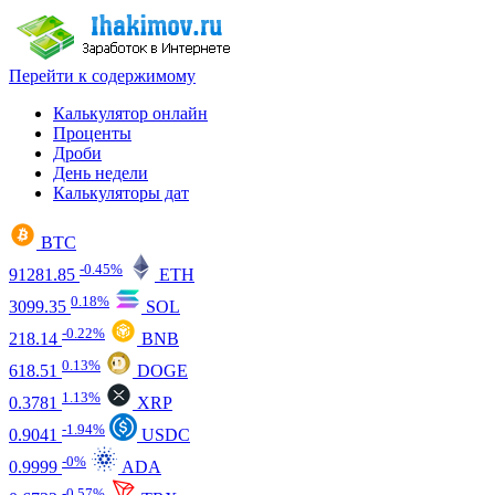
Перейти к содержимому
Калькулятор онлайн
Проценты
Дроби
День недели
Калькуляторы дат
BTC
-0.45%
91281.85
ETH
0.18%
3099.35
SOL
-0.22%
218.14
BNB
0.13%
618.51
DOGE
1.13%
0.3781
XRP
-1.94%
0.9041
USDC
-0%
0.9999
ADA
-0.57%