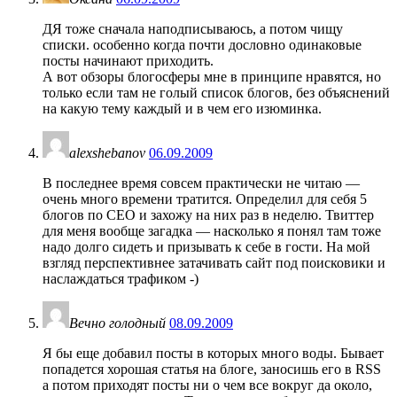
ДЯ тоже сначала наподписываюсь, а потом чищу
списки. особенно когда почти дословно одинаковые
посты начинают приходить.
А вот обзоры блогосферы мне в принципе нравятся, но
только если там не голый список блогов, без объяснений
на какую тему каждый и в чем его изюминка.
alexshebanov
06.09.2009
В последнее время совсем практически не читаю —
очень много времени тратится. Определил для себя 5
блогов по СЕО и захожу на них раз в неделю. Твиттер
для меня вообще загадка — насколько я понял там тоже
надо долго сидеть и призывать к себе в гости. На мой
взгляд перспективнее затачивать сайт под поисковики и
наслаждаться трафиком -)
Вечно голодный
08.09.2009
Я бы еще добавил посты в которых много воды. Бывает
попадется хорошая статья на блоге, заносишь его в RSS
а потом приходят посты ни о чем все вокруг да около,