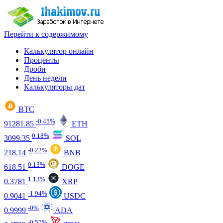
Перейти к содержимому
Калькулятор онлайн
Проценты
Дроби
День недели
Калькуляторы дат
BTC
-0.45%
91281.85
ETH
0.18%
3099.35
SOL
-0.22%
218.14
BNB
0.13%
618.51
DOGE
1.13%
0.3781
XRP
-1.94%
0.9041
USDC
-0%
0.9999
ADA
-0.57%