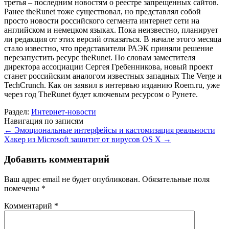
третья – последним новостям о реестре запрещенных сайтов.
Ранее theRunet тоже существовал, но представлял собой
просто новости российского сегмента интернет сети на
английском и немецком языках. Пока неизвестно, планирует
ли редакция от этих версий отказаться. В начале этого месяца
стало известно, что представители РАЭК приняли решение
перезапустить ресурс theRunet. По словам заместителя
директора ассоциации Сергея Гребенникова, новый проект
станет российским аналогом известных западных The Verge и
TechCrunch. Как он заявил в интервью изданию Roem.ru, уже
через год TheRunet будет ключевым ресурсом о Рунете.
Раздел:
Интернет-новости
Навигация по записям
←
Эмоциональные интерфейсы и кастомизация реальности
Хакер из Microsoft защитит от вирусов OS X
→
Добавить комментарий
Ваш адрес email не будет опубликован.
Обязательные поля
помечены
*
Комментарий
*