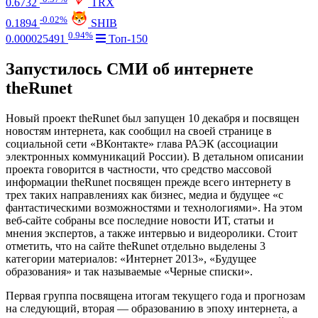
0.6732
TRX
-0.02%
0.1894
SHIB
0.94%
0.000025491
Топ-150
Запустилось СМИ об интернете
theRunet
Новый проект theRunet был запущен 10 декабря и посвящен
новостям интернета, как сообщил на своей странице в
социальной сети «ВКонтакте» глава РАЭК (ассоциации
электронных коммуникаций России). В детальном описании
проекта говорится в частности, что средство массовой
информации theRunet посвящен прежде всего интернету в
трех таких направлениях как бизнес, медиа и будущее «с
фантастическими возможностями и технологиями». На этом
веб-сайте собраны все последние новости ИТ, статьи и
мнения экспертов, а также интервью и видеоролики. Стоит
отметить, что на сайте theRunet отдельно выделены 3
категории материалов: «Интернет 2013», «Будущее
образования» и так называемые «Черные списки».
Первая группа посвящена итогам текущего года и прогнозам
на следующий, вторая — образованию в эпоху интернета, а