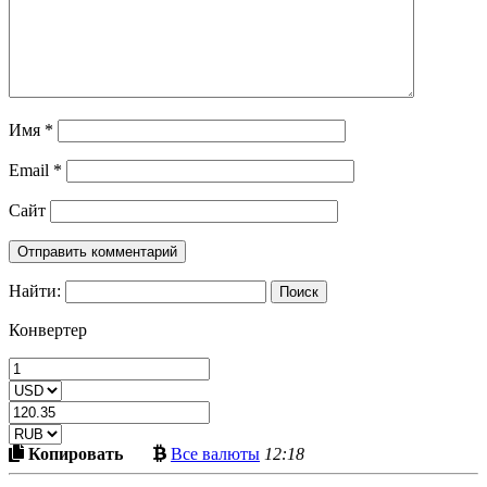
Имя
*
Email
*
Сайт
Найти:
Конвертер
Скопировать
Больше
Копировать
Все валюты
12:18
в
криптовалют