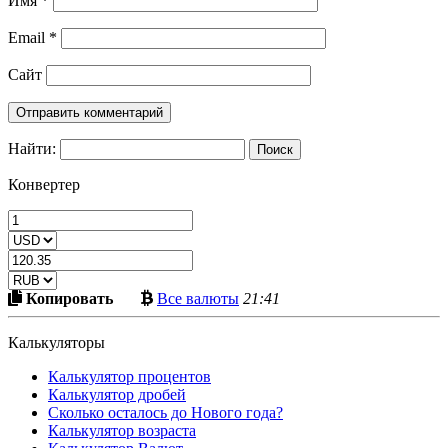
Имя
*
Email
*
Сайт
Найти:
Конвертер
Скопировать
Больше
Копировать
Все валюты
21:41
в
криптовалют
буфер
Калькуляторы
Калькулятор процентов
Калькулятор дробей
Сколько осталось до Нового года?
Калькулятор возраста