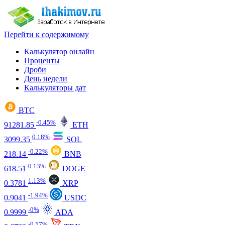
Перейти к содержимому
Калькулятор онлайн
Проценты
Дроби
День недели
Калькуляторы дат
BTC
-0.45%
91281.85
ETH
0.18%
3099.35
SOL
-0.22%
218.14
BNB
0.13%
618.51
DOGE
1.13%
0.3781
XRP
-1.94%
0.9041
USDC
-0%
0.9999
ADA
-0.57%