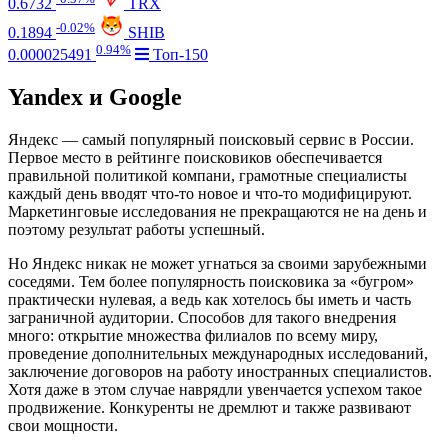
0.6732
TRX
-0.02%
0.1894
SHIB
0.94%
0.000025491
Топ-150
Yandex и Google
Яндекс — самый популярный поисковый сервис в России.
Первое место в рейтинге поисковиков обеспечивается
правильной политикой компани, грамотные специалисты
каждый день вводят что-то новое и что-то модифицируют.
Маркетинговые исследования не прекращаются не на день и
поэтому результат работы успешный.
Но Яндекс никак не может угнаться за своими зарубежными
соседями. Тем более популярность поисковика за «бугром»
практически нулевая, а ведь как хотелось бы иметь и часть
заграничной аудитории. Способов для такого внедрения
много: открытие множества филиалов по всему миру,
проведение дополнительных международных исследований,
заключение договоров на работу иностранных специалистов.
Хотя даже в этом случае наврядли увенчается успехом такое
продвижение. Конкуренты не дремлют и также развивают
свои мощности.