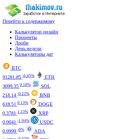
Перейти к содержимому
Калькулятор онлайн
Проценты
Дроби
День недели
Калькуляторы дат
BTC
-0.45%
91281.85
ETH
0.18%
3099.35
SOL
-0.22%
218.14
BNB
0.13%
618.51
DOGE
1.13%
0.3781
XRP
-1.94%
0.9041
USDC
-0%
0.9999
ADA
-0.57%