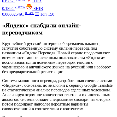
0.6732
TRX
-0.02%
0.1894
SHIB
0.94%
0.000025491
Топ-150
«Яндекс» снабдили онлайн-
переводчиком
Крупнейший русский интернет-обозревалель наконец
запустил собственную систему онлайн-перевода под
названием «Яндекс.Перевод». Новый сервис предоставляет
возможность многочисленным пользователям «Яндекса»
воспользоваться мгновенным переводом текстов с
украинского и английского языков на русский или наоборот
без предварительной регистрации.
Система машинного перевода, разработанная специалистами
«Яндекса» , основана, по аналогии к сервису Google Translate,
на статистическом анализе переводов сделанных человеком.
Анализируя огромное количество текстов и их иноязычных
аналогов, система создает специальные словари, из которых
потом подбирает наиболее вероятные варианты
словосочетаний в соответствии с контекстом.