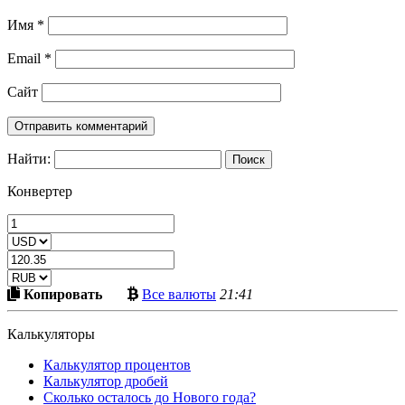
Имя
*
Email
*
Сайт
Найти:
Конвертер
Скопировать
Больше
Копировать
Все валюты
21:41
в
криптовалют
буфер
Калькуляторы
Калькулятор процентов
Калькулятор дробей
Сколько осталось до Нового года?