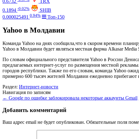
0.6732
TRX
-0.02%
0.1894
SHIB
0.94%
0.000025491
Топ-150
Yahoo в Молдавии
Команда Yahoo на днях сообщила,что в скором времени планир
Yahoo в Молдавии будет являться местная фирма Alkasar Media 
По словам официального представителя Yahoo в России Дениса
предлагаемых интернет-услуг по размещения местной рекламы.
городов республики. Также по его словам, команда Yahoo ожи
примерно 600 тысяч жителей Молдавии ежедневно прибегают к
Раздел:
Интернет-новости
Навигация по записям
←
Google по ошибке заблокировала некоторые аккаунты Gmail
Добавить комментарий
Ваш адрес email не будет опубликован.
Обязательные поля пом