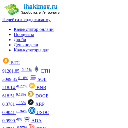
Перейти к содержимому
Калькулятор онлайн
Проценты
Дроби
День недели
Калькуляторы дат
BTC
-0.45%
91281.85
ETH
0.18%
3099.35
SOL
-0.22%
218.14
BNB
0.13%
618.51
DOGE
1.13%
0.3781
XRP
-1.94%
0.9041
USDC
-0%
0.9999
ADA
-0.57%