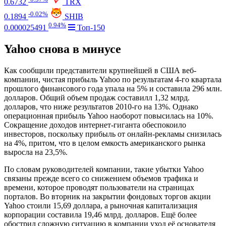
0.6732
TRX
-0.02%
0.1894
SHIB
0.94%
0.000025491
Топ-150
Yahoo снова в минусе
Как сообщили представители крупнейшей в США веб-
компании, чистая прибыль Yahoo по результатам 4-го квартала
прошлого финансового года упала на 5% и составила 296 млн.
долларов. Общий объем продаж составилл 1,32 млрд.
долларов, что ниже результатов 2010-го на 13%. Однако
операционная прибыль Yahoo наоборот повысилась на 10%.
Сокращение доходов интернет-гиганта обеспокоило
инвесторов, поскольку прибыль от онлайн-рекламы снизилась
на 4%, притом, что в целом емкость американского рынка
выросла на 23,5%.
По словам руководителей компании, такие убытки Yahoo
связаны прежде всего со снижением объемов трафика и
времени, которое проводят пользователи на страницах
порталов. Во вторник на закрытии фондовых торгов акции
Yahoo стоили 15,69 доллара, а рыночная капитализация
корпорации составила 19,46 млрд. долларов. Ещё более
обострил сложную ситуацию в компании уход её основателя