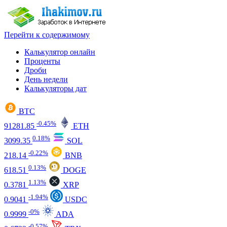
Перейти к содержимому
Калькулятор онлайн
Проценты
Дроби
День недели
Калькуляторы дат
BTC
-0.45%
91281.85
ETH
0.18%
3099.35
SOL
-0.22%
218.14
BNB
0.13%
618.51
DOGE
1.13%
0.3781
XRP
-1.94%
0.9041
USDC
-0%
0.9999
ADA
-0.57%