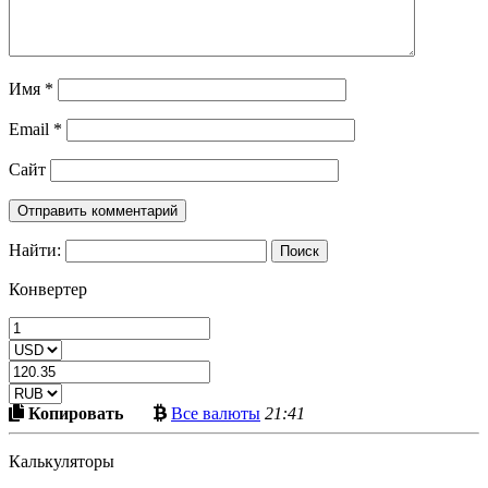
Имя
*
Email
*
Сайт
Найти:
Конвертер
Скопировать
Больше
Копировать
Все валюты
21:41
в
криптовалют
буфер
Калькуляторы