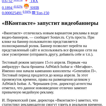
0.6732
TRX
-0.02%
0.1894
SHIB
0.94%
0.000025491
Топ-150
«ВКонтакте» запустит видеобаннеры
«Вконтакте» отличилась новым вариантом рекламы в виде
видео-баннеров, — сообщает Sostav.ru. Суть проста. При
клике на баннер пользователю представляется
полноэкранный ролик. Баннер позволит перейти на
представленный сайт и использовать все функции сети на
свое усмотрение (отправить другу, добавить себе и т.п.).
Тестовый режим запушен 15-го апреля. Первым «на
амбразуру» была брошена AdWatch Isobar и «Мегафон».
Именно они начали кампанию киноленты «Generation П».
Тестовый период продлится до конца апреля. За этот
промежуток времени, права на размещения целиком у
AdWatch Isobar. А. Чернышев (ген. директор) агентства
отметил, что данное нововведение отлично заменит
привычную медийную рекламу.
И. Перекопский (зам. директора «Вконтакте») заметил, что
статистику рекламодатели смогут узреть в реальном времени.