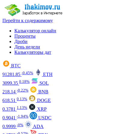
Перейти к содержимому
Калькулятор онлайн
Проценты
Дроби
День недели
Калькуляторы дат
BTC
-0.45%
91281.85
ETH
0.18%
3099.35
SOL
-0.22%
218.14
BNB
0.13%
618.51
DOGE
1.13%
0.3781
XRP
-1.94%
0.9041
USDC
-0%
0.9999
ADA
-0.57%