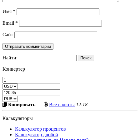
Имя
*
Email
*
Сайт
Найти:
Конвертер
Скопировать
Больше
Копировать
Все валюты
12:18
в
криптовалют
буфер
Калькуляторы
Калькулятор процентов
Калькулятор дробей