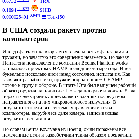
0.6732
TRX
-0.02%
0.1894
SHIB
0.94%
0.000025491
Топ-150
В США создали ракету против
компьютеров
Иногда фантастика вторгается в реальность с фанфарами и
трубами, но зачастую это совершенно незаметно. По заказу
Пентагона подразделение компании Boeing Phantom works
занималось проектом CHAMP последние четыре года. И вот
буквально несколько дней назад состоялись испытания. Как
заявляют разработчики, оружие под названием CHAMP
готово к труду и обороне. В штате Юта был выпущен рабочий
образец оружия на полигоне. По заданию ракета должна была
поразить электронику в нескольких зданиях посредством
направленного на них микроволнового излучения. В
результате сгорели все системы управления и связи,
компьютеры, вырубилась даже камера, записывающая
результаты испытания.
По словам Кейта Коулмана из Boeing, были поражены все
намеченные цели и разработчики таким образом превратили