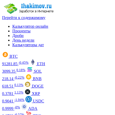
Перейти к содержимому
Калькулятор онлайн
Проценты
Дроби
День недели
Калькуляторы дат
BTC
-0.45%
91281.85
ETH
0.18%
3099.35
SOL
-0.22%
218.14
BNB
0.13%
618.51
DOGE
1.13%
0.3781
XRP
-1.94%
0.9041
USDC
-0%
0.9999
ADA
-0.57%