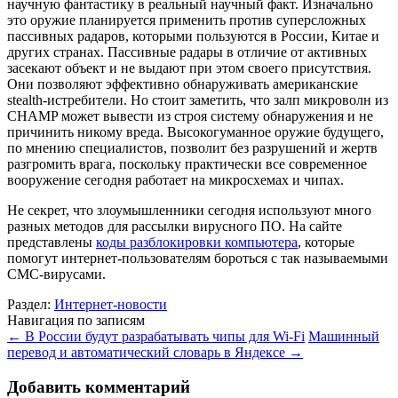
научную фантастику в реальный научный факт. Изначально
это оружие планируется применить против суперсложных
пассивных радаров, которыми пользуются в России, Китае и
других странах. Пассивные радары в отличие от активных
засекают объект и не выдают при этом своего присутствия.
Они позволяют эффективно обнаруживать американские
stealth-истребители. Но стоит заметить, что залп микроволн из
CHAMP может вывести из строя систему обнаружения и не
причинить никому вреда. Высокогуманное оружие будущего,
по мнению специалистов, позволит без разрушений и жертв
разгромить врага, поскольку практически все современное
вооружение сегодня работает на микросхемах и чипах.
Не секрет, что злоумышленники сегодня используют много
разных методов для рассылки вирусного ПО. На сайте
представлены
коды разблокировки компьютера
, которые
помогут интернет-пользователям бороться с так называемыми
СМС-вирусами.
Раздел:
Интернет-новости
Навигация по записям
←
В России будут разрабатывать чипы для Wi-Fi
Машинный
перевод и автоматический словарь в Яндексе
→
Добавить комментарий