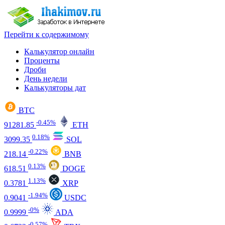
Перейти к содержимому
Калькулятор онлайн
Проценты
Дроби
День недели
Калькуляторы дат
BTC
-0.45%
91281.85
ETH
0.18%
3099.35
SOL
-0.22%
218.14
BNB
0.13%
618.51
DOGE
1.13%
0.3781
XRP
-1.94%
0.9041
USDC
-0%
0.9999
ADA
-0.57%