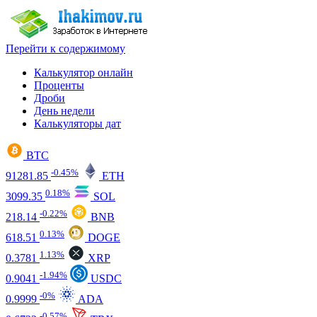
Перейти к содержимому
Калькулятор онлайн
Проценты
Дроби
День недели
Калькуляторы дат
BTC
-0.45%
91281.85
ETH
0.18%
3099.35
SOL
-0.22%
218.14
BNB
0.13%
618.51
DOGE
1.13%
0.3781
XRP
-1.94%
0.9041
USDC
-0%
0.9999
ADA
-0.57%