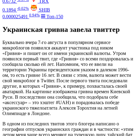
0.6732
TRX
-0.02%
0.1894
SHIB
0.94%
0.000025491
Топ-150
Украинская гривна завела твиттер
Буквально вчера 7-го августа в популярном сервисе
микроблогов появился аккаунт участника под ником
«Гривня» и пишет он от имени украинской валюты. Утром
появился первый твит, где «Гривня» со всеми поздоровалась и
сообщила сколько ей лет. Напомним, что ее ввели на
территории Украины президентским указом в далеком 1996-
ом, то есть гривне 16 лет. В связи с этим, валюта может вести
свой микроблог в Twitter. После первого твита последовали
другие, в которых «Гривня», к примеру, похвасталась своей
аватаркой. На картинке изображена гривна времен Киевской
Руси. В последствии она сообщила, что подобрала себе
«аксессуар» – это хэштег #UAH) и порадовалась победе
украинского тяжелоатлета Алексея Торохтия на летней
Олимпиаде в Лондоне.
В одном из последних твитов этого блогера написано о
географии отпусков украинских граждан и в частности: «этим
летом меня чаще всего меняют на турецкую лиру, тайский бат