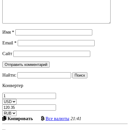
Имя
*
Email
*
Сайт
Найти:
Конвертер
Скопировать
Больше
Копировать
Все валюты
21:41
в
криптовалют
буфер