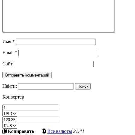
Имя
*
Email
*
Сайт
Найти:
Конвертер
Скопировать
Больше
Копировать
Все валюты
21:41