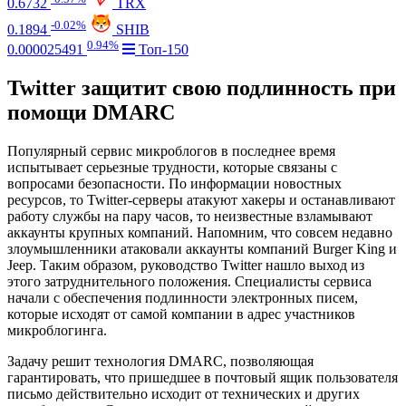
0.6732
TRX
-0.02%
0.1894
SHIB
0.94%
0.000025491
Топ-150
Twitter защитит свою подлинность при
помощи DMARC
Популярный сервис микроблогов в последнее время
испытывает серьезные трудности, которые связаны с
вопросами безопасности. По информации новостных
ресурсов, то Twitter-серверы атакуют хакеры и останавливают
работу службы на пару часов, то неизвестные взламывают
аккаунты крупных компаний. Напомним, что совсем недавно
злоумышленники атаковали аккаунты компаний Burger King и
Jeep. Таким образом, руководство Twitter нашло выход из
этого затруднительного положения. Специалисты сервиса
начали с обеспечения подлинности электронных писем,
которые исходят от самой компании в адрес участников
микроблогинга.
Задачу решит технология DMARC, позволяющая
гарантировать, что пришедшее в почтовый ящик пользователя
письмо действительно исходит от технических и других