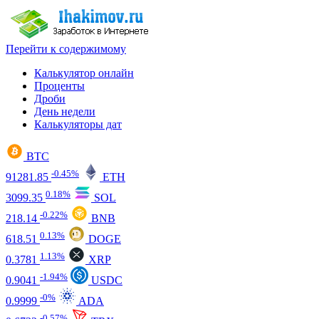
Перейти к содержимому
Калькулятор онлайн
Проценты
Дроби
День недели
Калькуляторы дат
BTC
-0.45%
91281.85
ETH
0.18%
3099.35
SOL
-0.22%
218.14
BNB
0.13%
618.51
DOGE
1.13%
0.3781
XRP
-1.94%
0.9041
USDC
-0%
0.9999
ADA
-0.57%