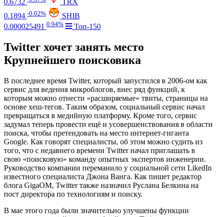
0.6732
TRX
-0.02%
0.1894
SHIB
0.94%
0.000025491
Топ-150
Twitter хочет занять место
Крупнейшего поисковика
В последнее время Twitter, который запустился в 2006-ом как
сервис для ведения микроблогов, внес ряд функций, к
которым можно отнести «расширяемые» твиты, страницы на
основе хеш-тегов. Таким образом, социальный сервис начал
превращаться в медийную платформу. Кроме того, сервис
задумал теперь провести ещё и усовершенствования в области
поиска, чтобы претендовать на место интернет-гиганта
Google. Как говорят специалисты, об этом можно судить из
того, что с недавнего времени Twitter начал приглашать в
свою «поисковую» команду опытных экспертов инженерии.
Руководство компании переманило у социальной сети LikedIn
известного специалиста Джона Ванга. Как пишет редактор
блога GigaOM, Twitter также назначил Руслана Белкина на
пост директора по технологиям и поиску.
В мае этого года были значительно улучшены функции