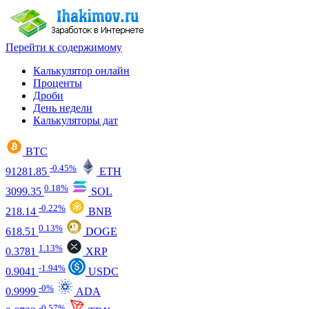
Перейти к содержимому
Калькулятор онлайн
Проценты
Дроби
День недели
Калькуляторы дат
BTC
-0.45%
91281.85
ETH
0.18%
3099.35
SOL
-0.22%
218.14
BNB
0.13%
618.51
DOGE
1.13%
0.3781
XRP
-1.94%
0.9041
USDC
-0%
0.9999
ADA
-0.57%