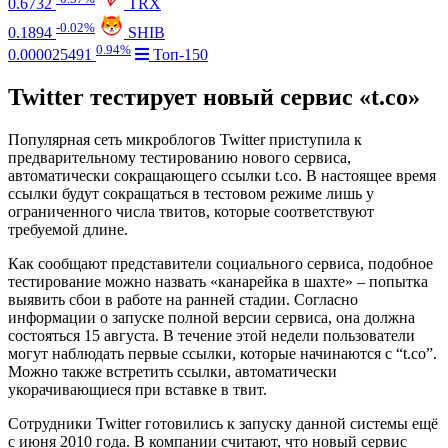
0.6732
TRX
-0.02%
0.1894
SHIB
0.94%
0.000025491
Топ-150
Twitter тестирует новый сервис «t.co»
Популярная сеть микроблогов Twitter приступила к
предварительному тестированию нового сервиса,
автоматически сокращающего ссылки t.co. В настоящее время
ссылки будут сокращаться в тестовом режиме лишь у
ограниченного числа твитов, которые соответствуют
требуемой длине.
Как сообщают представители социального сервиса, подобное
тестирование можно назвать «канарейка в шахте» – попытка
выявить сбои в работе на ранней стадии. Согласно
информации о запуске полной версии сервиса, она должна
состояться 15 августа. В течение этой недели пользователи
могут наблюдать первые ссылки, которые начинаются с “t.co”.
Можно также встретить ссылки, автоматически
укорачивающиеся при вставке в твит.
Сотрудники Twitter готовились к запуску данной системы ещё
с июня 2010 года. В компании считают, что новый сервис