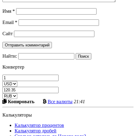
Имя
*
Email
*
Сайт
Найти:
Конвертер
Скопировать
Больше
Копировать
Все валюты
21:41
в
криптовалют
буфер
Калькуляторы
Калькулятор процентов
Калькулятор дробей