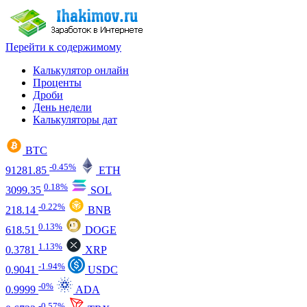
Перейти к содержимому
Калькулятор онлайн
Проценты
Дроби
День недели
Калькуляторы дат
BTC
-0.45%
91281.85
ETH
0.18%
3099.35
SOL
-0.22%
218.14
BNB
0.13%
618.51
DOGE
1.13%
0.3781
XRP
-1.94%
0.9041
USDC
-0%
0.9999
ADA
-0.57%