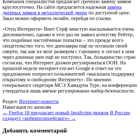
Компания специалистов предлагает срочную замену замков
круглосуточно. На сайте предлагается надежная
замена
дверных замков в металлической двери
по доступной цене.
Заказ можно оформить онлайн, перейдя по ссылке.
«Отец Интернета» Винт Серф зачастую высказывается очень
дипломатично, однако в этот раз он заявил агентству Рейтер,
что подобные настойчивые попытки – это прежде всего
свидетельство того, что динозавры ещё не осознали своей
смерти, так как их мозг размером с горошину и сигнал к ним
через длинные шеи ещё не поступил. Так, большинство стран
согласны, что Интернет должен регулироваться ООН. На
прошлой неделе интернет-гигант Google в ответ на это
предложение попросил пользователей «высказать поддержку
открытому и свободному Интернету». По мнению
генерального секретаря МСЭ Хамадуна Туре, на конференции
утвердиться лишь мягкое регулирование кибер-безопасности.
Раздел:
Интернет-новости
Навигация по записям
←
Firefox 18 предлагает новый JavaScript-движок
В России
создадут «киберполицейского»
→
Добавить комментарий