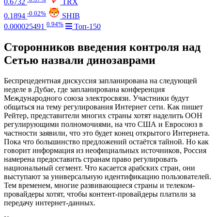
0.6732
TRX
-0.02%
0.1894
SHIB
0.94%
0.000025491
Топ-150
Сторонников введения контроля над
Сетью назвали динозаврами
Беспрецедентная дискуссия запланирована на следующей
неделе в Дубае, где запланирована конференция
Международного союза электросвязи. Участники будут
общаться на тему регулирования Интернет сети. Как пишет
Рейтер, представители многих страны хотят наделить ООН
регулирующими полномочиями, на что США и Евросоюз в
частности заявили, что это будет конец открытого Интернета.
Пока что большинство предложений остаётся тайной. Но как
говорит информация из неофициальных источников, Россия
намерена предоставить странам право регулировать
национальный сегмент. Что касается арабских стран, они
выступают за универсальную идентификацию пользователей.
Тем временем, многие развивающиеся страны и телеком-
провайдеры хотят, чтобы контент-провайдеры платили за
передачу интернет-данных.