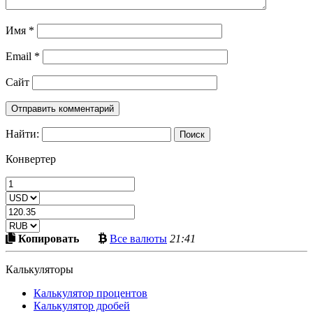
Имя
*
Email
*
Сайт
Найти:
Конвертер
Скопировать
Больше
Копировать
Все валюты
21:41
в
криптовалют
буфер
Калькуляторы
Калькулятор процентов
Калькулятор дробей