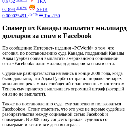
0.6732
TRX
-0.02%
0.1894
SHIB
0.94%
0.000025491
Топ-150
Спамер из Канады выплатит миллиард
долларов за спам в Facebook
По сообщению Интернет- издания «PCWorld» о том, что
сегодня, по постановлению суда Канады, подданный Канады
Адам Гуэрбез обязан выплатить американской социальной
сети «Facebook» один миллиард долларов за спам в сети.
Судебные разбирательства начались в конце 2008 года, когда
было доказано, что Адам Гуэрбез отправил порядка четырех
миллионов рекламных сообщений с запрещенным контентом.
Теперь ему придется выплачивать огромный штраф (который
он явно не выплатит).
Также по постановлению суда, ему запрещено пользоваться
Facebookом. Стоит отметить, что это уже не первые судебные
разбирательства между социальной сетью Facebook и
спамерами. В 2008 году соц.сеть трижды судилась со
спамерами и кстати все дела выиграла.