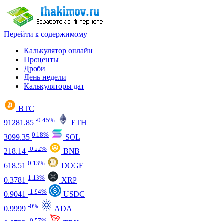
Перейти к содержимому
Калькулятор онлайн
Проценты
Дроби
День недели
Калькуляторы дат
BTC
-0.45%
91281.85
ETH
0.18%
3099.35
SOL
-0.22%
218.14
BNB
0.13%
618.51
DOGE
1.13%
0.3781
XRP
-1.94%
0.9041
USDC
-0%
0.9999
ADA
-0.57%