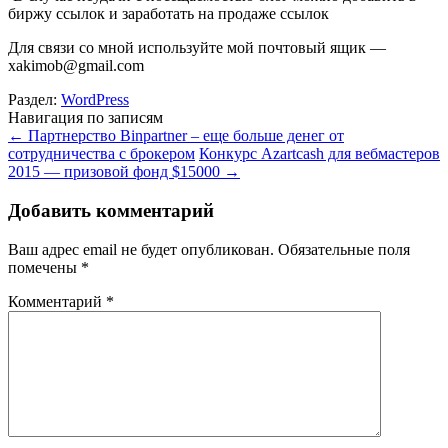
биржу ссылок и заработать на продаже ссылок
Для связи со мной используйте мой почтовый ящик —
xakimob@gmail.com
Раздел:
WordPress
Навигация по записям
←
Партнерство Binpartner – еще больше денег от
сотрудничества с брокером
Конкурс Azartcash для вебмастеров
2015 — призовой фонд $15000
→
Добавить комментарий
Ваш адрес email не будет опубликован.
Обязательные поля
помечены
*
Комментарий
*