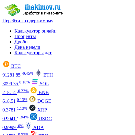
Перейти к содержимому
Калькулятор онлайн
Проценты
Дроби
День недели
Калькуляторы дат
BTC
-0.45%
91281.85
ETH
0.18%
3099.35
SOL
-0.22%
218.14
BNB
0.13%
618.51
DOGE
1.13%
0.3781
XRP
-1.94%
0.9041
USDC
-0%
0.9999
ADA
-0.57%