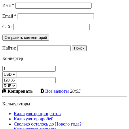
Имя
*
Email
*
Сайт
Найти:
Конвертер
Скопировать
Больше
Копировать
Все валюты
20:55
в
криптовалют
буфер
Калькуляторы
Калькулятор процентов
Калькулятор дробей
Сколько осталось до Нового года?