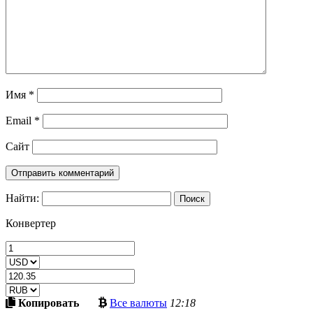
Имя
*
Email
*
Сайт
Найти:
Конвертер
Скопировать
Больше
Копировать
Все валюты
12:18