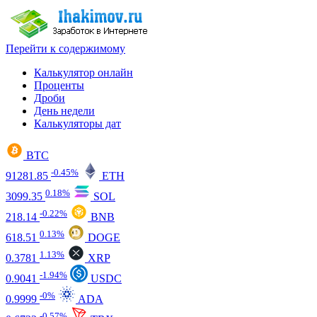
Перейти к содержимому
Калькулятор онлайн
Проценты
Дроби
День недели
Калькуляторы дат
BTC
-0.45%
91281.85
ETH
0.18%
3099.35
SOL
-0.22%
218.14
BNB
0.13%
618.51
DOGE
1.13%
0.3781
XRP
-1.94%
0.9041
USDC
-0%
0.9999
ADA
-0.57%