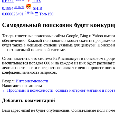
0.6732
TRX
-0.02%
0.1894
SHIB
0.94%
0.000025491
Топ-150
Самодельный поисковик будет конкурир
Теперь известные поисковые сайты Google, Bing и Yahoo имею
обеспечению. Каждый пользователь может скачать программное 
будет также в меньшей степени уязвима для цензуры. Поискови
— независимой поисковой системе.
Стоит заметить, что система P2P использует в поисковом проц
насчитывается порядка 600 и на каждом из них будет располаг
деятельности в сети интернет составляет именно процесс пои
конфиденциальность запросов.
Раздел:
Интернет-новости
Навигация по записям
←
Проблемы и возможности: создать интернет-магазин и порта
Добавить комментарий
Ваш адрес email не будет опубликован.
Обязательные поля пом