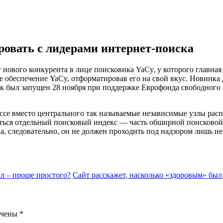
овать с лидерами интернет-поиска
т нового конкурента в лице поисковика YaCy, у которого главн
обеспечение YaCy, отформатировав его на свой вкус. Новинка д
к был запущен 28 ноября при поддержке Еврофонда свободного ПО
ессе вместо центрального так называемые независимые узлы рас
аться отдельный поисковый индекс — часть обширной поисковой 
ска, следовательно, он не должен проходить под надзором лишь
л – проще простого?
Сайт расскажет, насколько «здоровым» бы
ечены
*