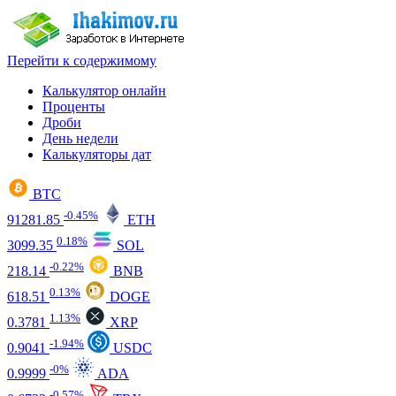
Перейти к содержимому
Калькулятор онлайн
Проценты
Дроби
День недели
Калькуляторы дат
BTC
-0.45%
91281.85
ETH
0.18%
3099.35
SOL
-0.22%
218.14
BNB
0.13%
618.51
DOGE
1.13%
0.3781
XRP
-1.94%
0.9041
USDC
-0%
0.9999
ADA
-0.57%