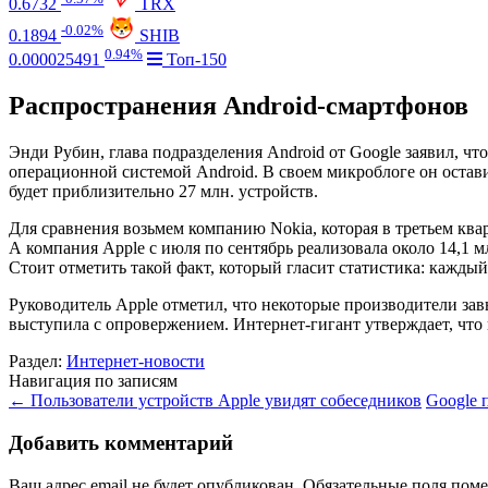
0.6732
TRX
-0.02%
0.1894
SHIB
0.94%
0.000025491
Топ-150
Распространения Android-смартфонов
Энди Рубин, глава подразделения Android от Google заявил, ч
операционной системой Android. В своем микроблоге он остави
будет приблизительно 27 млн. устройств.
Для сравнения возьмем компанию Nokia, которая в третьем ква
А компания Apple с июля по сентябрь реализовала около 14,1 мл
Стоит отметить такой факт, который гласит статистика: кажды
Руководитель Apple отметил, что некоторые производители зав
выступила с опровержением. Интернет-гигант утверждает, что
Раздел:
Интернет-новости
Навигация по записям
←
Пользователи устройств Apple увидят собеседников
Google 
Добавить комментарий
Ваш адрес email не будет опубликован.
Обязательные поля пом