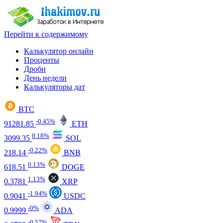
Перейти к содержимому
Калькулятор онлайн
Проценты
Дроби
День недели
Калькуляторы дат
BTC
-0.45%
91281.85
ETH
0.18%
3099.35
SOL
-0.22%
218.14
BNB
0.13%
618.51
DOGE
1.13%
0.3781
XRP
-1.94%
0.9041
USDC
-0%
0.9999
ADA
-0.57%