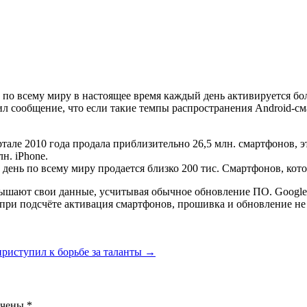
то по всему миру в настоящее время каждый день активируется б
л сообщение, что если такие темпы распространения Android-см
ртале 2010 года продала приблизительно 26,5 млн. смартфонов, э
н. iPhone.
й день по всему миру продается близко 200 тис. Смартфонов, ко
ышают свои данные, усчитывая обычное обновление ПО. Google п
 при подсчёте активация смартфонов, прошивка и обновление не
приступил к борьбе за таланты
→
ечены
*