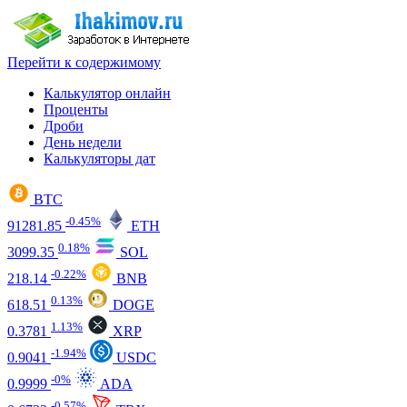
Перейти к содержимому
Калькулятор онлайн
Проценты
Дроби
День недели
Калькуляторы дат
BTC
-0.45%
91281.85
ETH
0.18%
3099.35
SOL
-0.22%
218.14
BNB
0.13%
618.51
DOGE
1.13%
0.3781
XRP
-1.94%
0.9041
USDC
-0%
0.9999
ADA
-0.57%