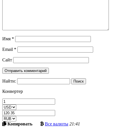
Имя
*
Email
*
Сайт
Найти:
Конвертер
Скопировать
Больше
Копировать
Все валюты
21:41