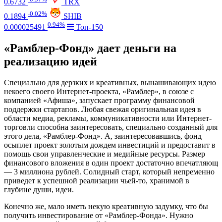
0.6732
TRX
-0.02%
0.1894
SHIB
0.94%
0.000025491
Топ-150
«Рамблер-Фонд» дает деньги на
реализацию идей
Специально для дерзких и креативных, вынашивающих идею
некоего своего Интернет-проекта, «Рамблер», в союзе с
компанией «Афиша», запускает программу финансовой
поддержки стартапов. Любая свежая оригинальная идея в
области медиа, рекламы, коммуникативности или Интернет-
торговли способна заинтересовать, специально созданный для
этого дела, «Рамблер-Фонд». А, заинтересовавшись, фонд
осыплет проект золотым дождем инвестиций и предоставит в
помощь свои управленческие и медийные ресурсы. Размер
финансового вложения в один проект достаточно впечатляющ
— 3 миллиона рублей. Солидный старт, который непременно
приведет к успешной реализации чьей-то, хранимой в
глубине души, идеи.
Конечно же, мало иметь некую креативную задумку, что бы
получить инвестирование от «Рамблер-Фонда». Нужно