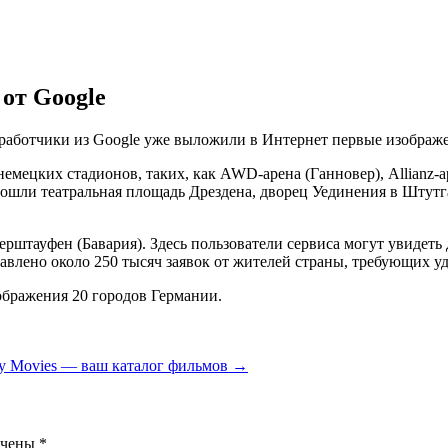
 от Google
разработчики из Google уже выложили в Интернет первые изобра
немецких стадионов, таких, как AWD-арена (Ганновер), Allianz-
ошли театральная площадь Дрездена, дворец Уединения в Штутг
рштауфен (Бавария). Здесь пользователи сервиса могут увидеть
влено около 250 тысяч заявок от жителей страны, требующих уда
ображения 20 городов Германии.
y Movies — ваш каталог фильмов
→
ечены
*