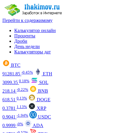
Перейти к содержимому
Калькулятор онлайн
Проценты
Дроби
День недели
Калькуляторы дат
BTC
-0.45%
91281.85
ETH
0.18%
3099.35
SOL
-0.22%
218.14
BNB
0.13%
618.51
DOGE
1.13%
0.3781
XRP
-1.94%
0.9041
USDC
-0%
0.9999
ADA
-0.57%