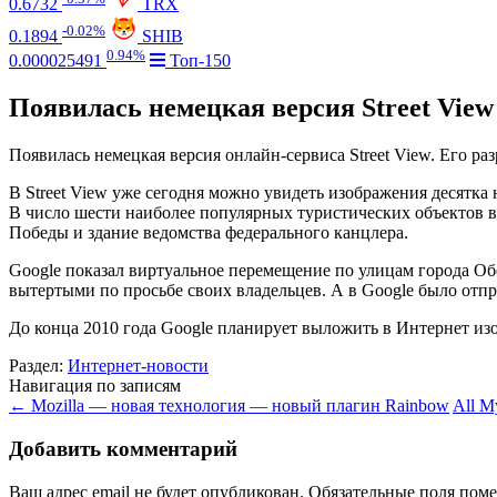
0.6732
TRX
-0.02%
0.1894
SHIB
0.94%
0.000025491
Топ-150
Появилась немецкая версия Street View
Появилась немецкая версия онлайн-сервиса Street View. Его 
В Street View уже сегодня можно увидеть изображения десятка 
В число шести наиболее популярных туристических объектов в
Победы и здание ведомства федерального канцлера.
Google показал виртуальное перемещение по улицам города Обе
вытертыми по просьбе своих владельцев. А в Google было отпра
До конца 2010 года Google планирует выложить в Интернет из
Раздел:
Интернет-новости
Навигация по записям
←
Mozilla — новая технология — новый плагин Rainbow
All M
Добавить комментарий
Ваш адрес email не будет опубликован.
Обязательные поля пом