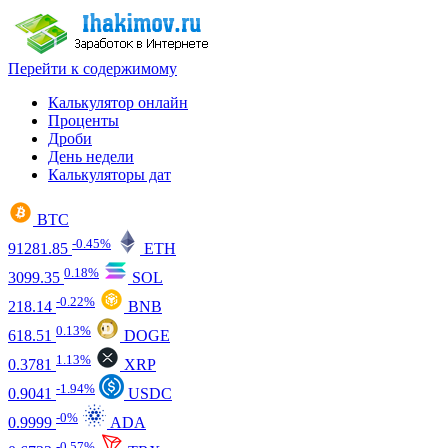
Перейти к содержимому
Калькулятор онлайн
Проценты
Дроби
День недели
Калькуляторы дат
BTC
-0.45%
91281.85
ETH
0.18%
3099.35
SOL
-0.22%
218.14
BNB
0.13%
618.51
DOGE
1.13%
0.3781
XRP
-1.94%
0.9041
USDC
-0%
0.9999
ADA
-0.57%