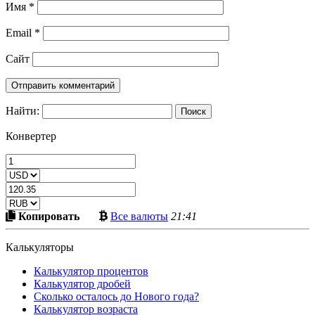
Имя
*
Email
*
Сайт
Найти:
Конвертер
Скопировать
Больше
Копировать
Все валюты
21:41
в
криптовалют
буфер
Калькуляторы
Калькулятор процентов
Калькулятор дробей
Сколько осталось до Нового года?
Калькулятор возраста