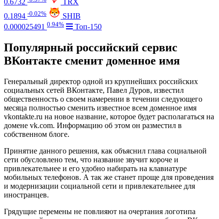
0.6732
TRX
-0.02%
0.1894
SHIB
0.94%
0.000025491
Топ-150
Популярный российский сервис
ВКонтакте сменит доменное имя
Генеральный директор одной из крупнейших российских
социальных сетей ВКонтакте, Павел Дуров, известил
общественность о своем намерении в течении следующего
месяца полностью сменить известное всем доменное имя
vkontakte.ru на новое название, которое будет располагаться на
домене vk.com. Информацию об этом он разместил в
собственном блоге.
Принятие данного решения, как объяснил глава социальной
сети обусловлено тем, что название звучит короче и
привлекательнее и его удобно набирать на клавиатуре
мобильных телефонов. А так же станет проще для проведения
и модернизации социальной сети и привлекательнее для
иностранцев.
Грядущие перемены не повлияют на очертания логотипа