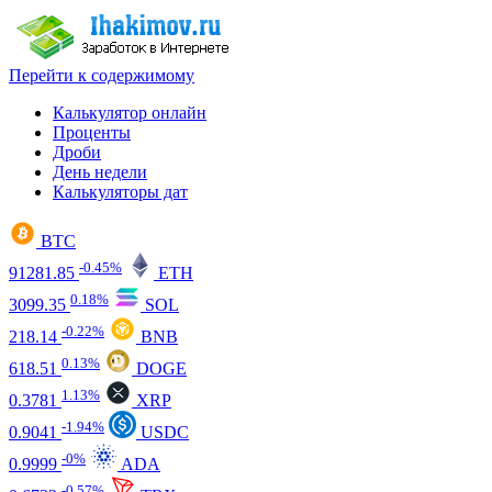
Перейти к содержимому
Калькулятор онлайн
Проценты
Дроби
День недели
Калькуляторы дат
BTC
-0.45%
91281.85
ETH
0.18%
3099.35
SOL
-0.22%
218.14
BNB
0.13%
618.51
DOGE
1.13%
0.3781
XRP
-1.94%
0.9041
USDC
-0%
0.9999
ADA
-0.57%