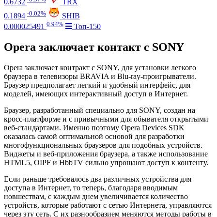
0.6732
TRX
-0.02%
0.1894
SHIB
0.94%
0.000025491
Топ-150
Opera заключает контакт с SONY
Opera заключает контракт с SONY, для установки легкого
браузера в телевизоры BRAVIA и Blu-ray-проигрыватели.
Браузер предполагает легкий и удобный интерфейс, для
моделей, имеющих интерактивный доступ в Интернет.
Браузер, разработанный специально для SONY, создан на
кросс-платформе и с привычными для обывателя открытыми
веб-стандартами. Именно поэтому Opera Devices SDK
оказалась самой оптимальной основой для разработки
многофункциональных браузеров для подобных устройств.
Виджеты и веб-приложения браузера, а также использование
HTML5, OIPF и HbbTV сильно упрощают доступ к контенту.
Если раньше требовалось два различных устройства для
доступа в Интернет, то теперь, благодаря вводимым
новшествам, с каждым днем увеличивается количество
устройств, которые работают с сетью Интернета, управляются
через эту сеть. С их разнообразием меняются методы работы в