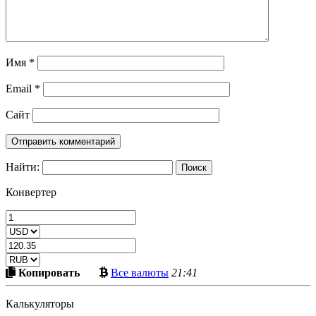
Имя
*
Email
*
Сайт
Найти:
Конвертер
Скопировать
Больше
Копировать
Все валюты
21:41
в
криптовалют
буфер
Калькуляторы