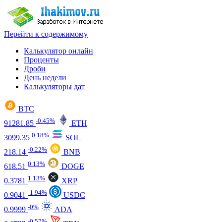
Перейти к содержимому
Калькулятор онлайн
Проценты
Дроби
День недели
Калькуляторы дат
BTC
-0.45%
91281.85
ETH
0.18%
3099.35
SOL
-0.22%
218.14
BNB
0.13%
618.51
DOGE
1.13%
0.3781
XRP
-1.94%
0.9041
USDC
-0%
0.9999
ADA
-0.57%