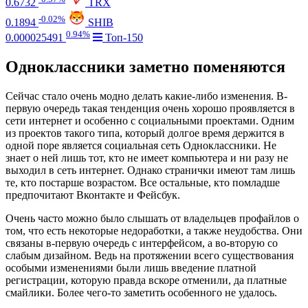
0.6732
TRX
-0.02%
0.1894
SHIB
0.94%
0.000025491
Топ-150
Одноклассники заметно поменяются
Сейчас стало очень модно делать какие-либо изменения. В-
первую очередь такая тенденция очень хорошо проявляется в
сети интернет и особенно с социальными проектами. Одним
из проектов такого типа, который долгое время держится в
одной поре является социальная сеть Одноклассники. Не
знает о ней лишь тот, кто не имеет компьютера и ни разу не
выходил в сеть интернет. Однако странички имеют там лишь
те, кто постарше возрастом. Все остальные, кто помладше
предпочитают Вконтакте и Фейсбук.
Очень часто можно было слышать от владельцев профайлов о
том, что есть некоторые недоработки, а также неудобства. Они
связаны в-первую очередь с интерфейсом, а во-вторую со
слабым дизайном. Ведь на протяжении всего существования
особыми изменениями были лишь введение платной
регистрации, которую правда вскоре отменили, да платные
смайлики. Более чего-то заметить особенного не удалось.