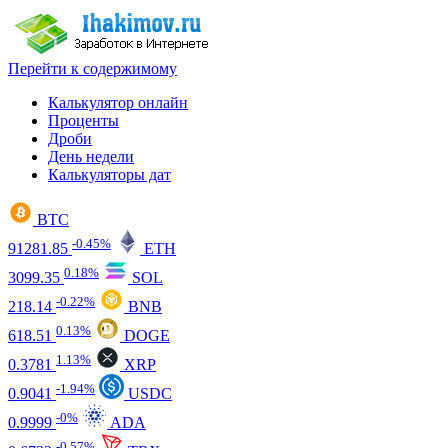
Перейти к содержимому
Калькулятор онлайн
Проценты
Дроби
День недели
Калькуляторы дат
BTC
-0.45%
91281.85
ETH
0.18%
3099.35
SOL
-0.22%
218.14
BNB
0.13%
618.51
DOGE
1.13%
0.3781
XRP
-1.94%
0.9041
USDC
-0%
0.9999
ADA
-0.57%