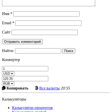
Имя
*
Email
*
Сайт
Найти:
Конвертер
Скопировать
Больше
Копировать
Все валюты
20:55
в
криптовалют
буфер
Калькуляторы
Калькулятор процентов