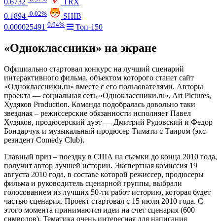
0.6732
TRX
-0.02%
0.1894
SHIB
0.94%
0.000025491
Топ-150
«Одноклассники» на экране
Официально стартовал конкурс на лучший сценарий
интерактивного фильма, объектом которого станет сайт
«Одноклассники.ru» вместе с его пользователями. Авторы
проекта — социальная сеть «Одноклассники.ru», Art Pictures,
Худяков Production. Команда подобралась довольно таки
звездная – режиссерские обязанности исполняет Павел
Худяков, продюсерский дуэт — Дмитрий Рудовский и Федор
Бондарчук и музыкальный продюсер Тимати с Таиром (экс-
резидент Comedy Club).
Главный приз – поездку в США на съемки до конца 2010 года,
получит автор лучшей истории. Экспертная комиссия 19
августа 2010 года, в составе которой режиссер, продюсеры
фильма и руководитель сценарной группы, выбрали
голосованием из лучших 50-ти работ историю, которая будет
частью сценария. Проект стартовал с 15 июля 2010 года. С
этого момента принимаются идеи на счет сценария (600
символов). Тематика очень интересная для написания