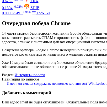
0.6732
TRX
-0.02%
0.1894
SHIB
0.94%
0.000025491
Топ-150
Очередная победа Chrome
14 марта стражи безопасности компании Google обнаружили уя
возможность рассылать СПАМ с приложением файла — шпиона 
адресата, а также к системным файлам операционной системы 
Создатели браузера Google Chrome немедленно притупили к лик
посоветовало отказаться от навязчивого желания открыть прил
Уже 15 марта было создано и опубликовано обновление браузер
обещают аналогичные обновления не раньше 21 марта этого го
Раздел:
Интернет-новости
Навигация по записям
←
Имеет ли смысл содержать несколько хостингов?
WikiLeaks 
Добавить комментарий
Ваш адрес email не будет опубликован.
Обязательные поля пом