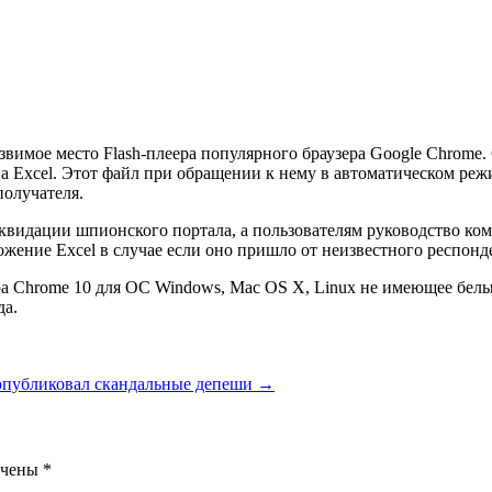
звимое место Flash-плеера популярного браузера Google Chrom
Excel. Этот файл при обращении к нему в автоматическом реж
получателя.
видации шпионского портала, а пользователям руководство компа
ожение Excel в случае если оно пришло от неизвестного респонд
а Chrome 10 для ОС Windows, Mac OS X, Linux не имеющее белых
да.
опубликовал скандальные депеши
→
ечены
*