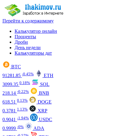
Перейти к содержимому
Калькулятор онлайн
Проценты
Дроби
День недели
Калькуляторы дат
BTC
-0.45%
91281.85
ETH
0.18%
3099.35
SOL
-0.22%
218.14
BNB
0.13%
618.51
DOGE
1.13%
0.3781
XRP
-1.94%
0.9041
USDC
-0%
0.9999
ADA
-0.57%