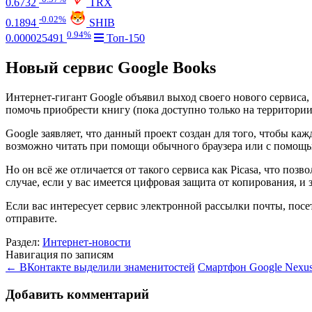
0.6732
TRX
-0.02%
0.1894
SHIB
0.94%
0.000025491
Топ-150
Новый сервис Google Books
Интернет-гигант Google объявил выход своего нового сервиса,
помочь приобрести книгу (пока доступно только на территории 
Google заявляет, что данный проект создан для того, чтобы 
возможно читать при помощи обычного браузера или с помощью
Но он всё же отличается от такого сервиса как Picasa, что по
случае, если у вас имеется цифровая защита от копирования, и
Если вас интересует сервис электронной рассылки почты, посет
отправите.
Раздел:
Интернет-новости
Навигация по записям
←
ВКонтакте выделили знаменитостей
Смартфон Google Nexus
Добавить комментарий