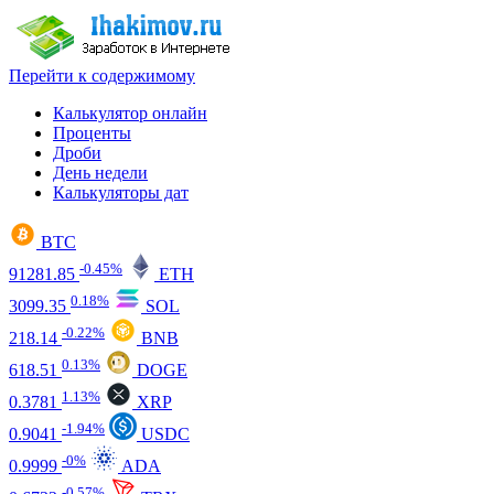
Перейти к содержимому
Калькулятор онлайн
Проценты
Дроби
День недели
Калькуляторы дат
BTC
-0.45%
91281.85
ETH
0.18%
3099.35
SOL
-0.22%
218.14
BNB
0.13%
618.51
DOGE
1.13%
0.3781
XRP
-1.94%
0.9041
USDC
-0%
0.9999
ADA
-0.57%