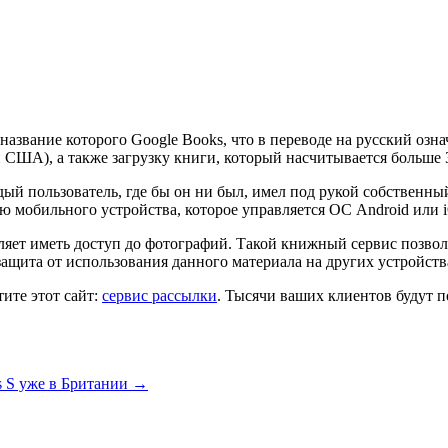
 название которого Google Books, что в переводе на русский оз
США), а также загрузку книги, который насчитывается больше 3 
каждый пользователь, где бы он ни был, имел под рукой собств
 мобильного устройства, которое управляется ОС Android или 
зволяет иметь доступ до фотографий. Такой книжный сервис позво
 защита от использования данного материала на других устройств
ите этот сайт:
сервис рассылки
. Тысячи ваших клиентов будут п
 S уже в Британии
→