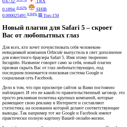
0.6732
TRX
-0.02%
0.1894
SHIB
0.94%
0.000025491
Топ-150
Новый плагин для Safari 5 – скроет
Вас от любопытных глаз
Для всех, кто хочет почувствовать себя человеком-
невидимкой компания Orbicule выпустила в свет дополнение
для известного браузера Safari 5. Имя этому творению
Incognito. Название говорит само за себя, новый плагин
призван скрыть Вас от глаз любопытствующих, под
последним понимается поисковая система Google и
социальная сеть Facebook.
Дело в том, что при просмотре сайтов за Вами постоянно
наблюдают. И это не какой-то правительственный заговор, это
просто рекламная политика крупных компаний, которые
размещают свою рекламу в Интернете и составляют
статистику, на основании которой делают соответствующие
выводы. Так например тот же Google и Facebook имеют
практически полную картину Вашей онлайн-жизни.