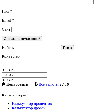
Имя
*
Email
*
Сайт
Найти:
Конвертер
Скопировать
Больше
Копировать
Все валюты
12:18
в
криптовалют
буфер
Калькуляторы
Калькулятор процентов
Калькулятор дробей