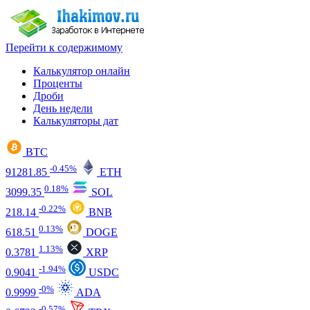
Перейти к содержимому
Калькулятор онлайн
Проценты
Дроби
День недели
Калькуляторы дат
BTC
-0.45%
91281.85
ETH
0.18%
3099.35
SOL
-0.22%
218.14
BNB
0.13%
618.51
DOGE
1.13%
0.3781
XRP
-1.94%
0.9041
USDC
-0%
0.9999
ADA
-0.57%