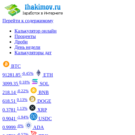
Перейти к содержимому
Калькулятор онлайн
Проценты
Дроби
День недели
Калькуляторы дат
BTC
-0.45%
91281.85
ETH
0.18%
3099.35
SOL
-0.22%
218.14
BNB
0.13%
618.51
DOGE
1.13%
0.3781
XRP
-1.94%
0.9041
USDC
-0%
0.9999
ADA
-0.57%