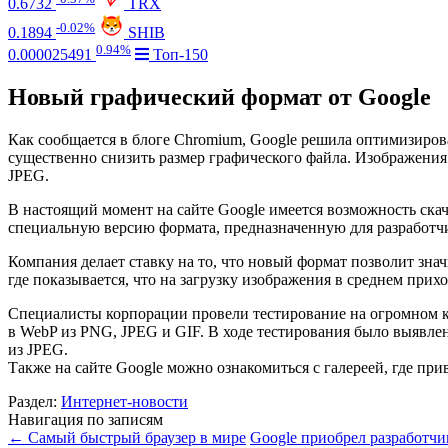
0.6732
TRX
-0.02%
0.1894
SHIB
0.94%
0.000025491
Топ-150
Новый графический формат от Google
Как сообщается в блоге Chromium, Google решила оптимизиров
существенно снизить размер графического файла. Изображения
JPEG.
В настоящий момент на сайте Google имеется возможность ск
специальную версию формата, предназначенную для разработч
Компания делает ставку на то, что новый формат позволит зна
где показывается, что на загрузку изображения в среднем прих
Специалисты корпорации провели тестирование на огромном к
в WebP из PNG, JPEG и GIF. В ходе тестирования было выявле
из JPEG.
Также на сайте Google можно ознакомиться с галереей, где пр
Раздел:
Интернет-новости
Навигация по записям
←
Самый быстрый браузер в мире
Google приобрел разработчи