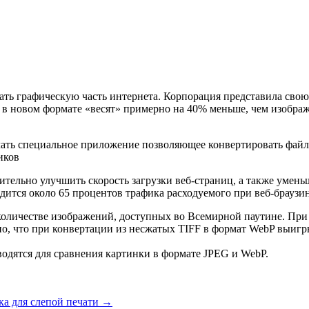
ать графическую часть интернета. Корпорация представила свою
 в новом формате «весят» примерно на 40% меньше, чем изображ
ачать специальное приложение позволяющее конвертировать фай
иков
чительно улучшить скорость загрузки веб-страниц, а также умен
одится около 65 процентов трафика расходуемого при веб-браузин
оличестве изображений, доступных во Всемирной паутине. При
но, что при конвертации из несжатых TIFF в формат WebP выиг
иводятся для сравнения картинки в формате JPEG и WebP.
ка для слепой печати
→