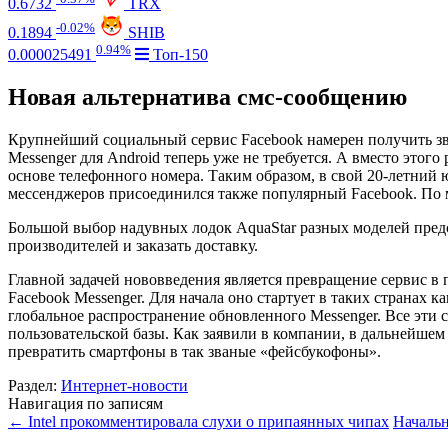
0.6732
TRX
-0.02%
0.1894
SHIB
0.94%
0.000025491
Топ-150
Новая альтернатива смс-сообщению
Крупнейший социальный сервис Facebook намерен получить зва
Messenger для Android теперь уже не требуется. А вместо это
основе телефонного номера. Таким образом, в свой 20-летний
мессенджеров присоединился также популярный Facebook. По м
Большой выбор надувных лодок AquaStar разных моделей пред
производителей и заказать доставку.
Главной задачей нововведения является превращение сервис в
Facebook Messenger. Для начала оно стартует в таких странах
глобальное распространение обновленного Messenger. Все эти 
пользовательской базы. Как заявили в компании, в дальнейшем
превратить смартфоны в так званые «фейсбукофоны».
Раздел:
Интернет-новости
Навигация по записям
←
Intel прокомментировала слухи о припаянных чипах
Началь