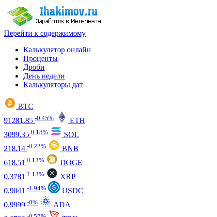
Перейти к содержимому
Калькулятор онлайн
Проценты
Дроби
День недели
Калькуляторы дат
BTC
-0.45%
91281.85
ETH
0.18%
3099.35
SOL
-0.22%
218.14
BNB
0.13%
618.51
DOGE
1.13%
0.3781
XRP
-1.94%
0.9041
USDC
-0%
0.9999
ADA
-0.57%