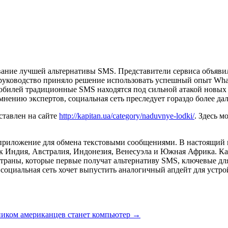
ние лучшей альтернативы SMS. Представители сервиса объявили
го руководство приняло решение использовать успешный опыт Wha
 юбилей традиционные SMS находятся под сильной атакой новых 
нению экспертов, социальная сеть преследует гораздо более да
ставлен на сайте
http://kapitan.ua/category/naduvnye-lodki/
. Здесь 
 приложение для обмена текстовыми сообщениями. В настоящий 
 как Индия, Австралия, Индонезия, Венесуэла и Южная Африка. К
страны, которые первые получат альтернативу SMS, ключевые дл
 социальная сеть хочет выпустить аналогичный апдейт для устро
ником американцев станет компьютер
→