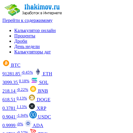
Перейти к содержимому
Калькулятор онлайн
Проценты
Дроби
День недели
Калькуляторы дат
BTC
-0.45%
91281.85
ETH
0.18%
3099.35
SOL
-0.22%
218.14
BNB
0.13%
618.51
DOGE
1.13%
0.3781
XRP
-1.94%
0.9041
USDC
-0%
0.9999
ADA
-0.57%