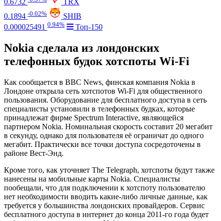
0.6732
TRX
-0.02%
0.1894
SHIB
0.94%
0.000025491
Топ-150
Nokia сделала из лондонских
телефонных будок хотспоты Wi-Fi
Как сообщается в BBC News, финская компания Nokia в
Лондоне открыла сеть хотспотов Wi-Fi для общественного
пользования. Оборудование для бесплатного доступа в сеть
специалисты установили в телефонных будках, которые
принадлежат фирме Spectrum Interactive, являющейся
партнером Nokia. Номинальная скорость составит 20 мегабит
в секунду, однако для пользователя её ограничат до одного
мегабит. Практически все точки доступа сосредоточены в
районе Вест-Энд.
Кроме того, как уточняет The Telegraph, хотспоты будут также
нанесены на мобильные карты Nokia. Специалисты
пообещали, что для подключении к хотспоту пользователю
нет необходимости вводить какие-либо личные данные, как
требуется у большинства лондонских провайдеров. Сервис
бесплатного доступа в интернет до конца 2011-го года будет