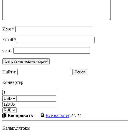
Имя
*
Email
*
Сайт
Найти:
Конвертер
Скопировать
Больше
Копировать
Все валюты
21:41
в
криптовалют
буфер
Калькуляторы