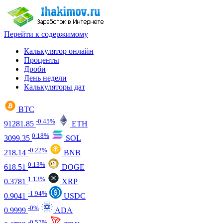
Перейти к содержимому
Калькулятор онлайн
Проценты
Дроби
День недели
Калькуляторы дат
BTC
-0.45%
91281.85
ETH
0.18%
3099.35
SOL
-0.22%
218.14
BNB
0.13%
618.51
DOGE
1.13%
0.3781
XRP
-1.94%
0.9041
USDC
-0%
0.9999
ADA
-0.57%