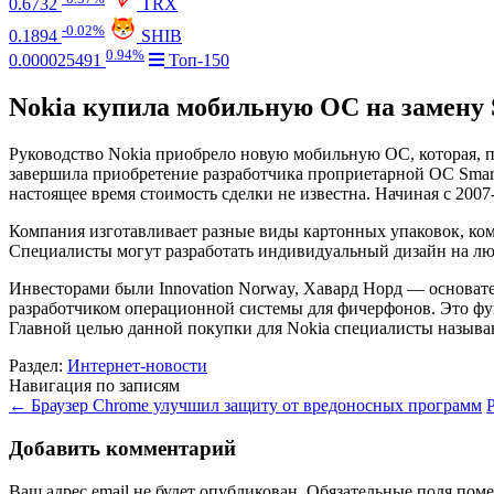
0.6732
TRX
-0.02%
0.1894
SHIB
0.94%
0.000025491
Топ-150
Nokia купила мобильную ОС на замену
Руководство Nokia приобрело новую мобильную ОС, которая, п
завершила приобретение разработчика проприетарной ОС Smart
настоящее время стоимость сделки не известна. Начиная с 2007-
Компания изготавливает разные виды картонных упаковок, ко
Специалисты могут разработать индивидуальный дизайн на лю
Инвесторами были Innovation Norway, Хавард Норд — основател
разработчиком операционной системы для фичерфонов. Это ф
Главной целью данной покупки для Nokia специалисты называ
Раздел:
Интернет-новости
Навигация по записям
←
Браузер Chrome улучшил защиту от вредоносных программ
Добавить комментарий
Ваш адрес email не будет опубликован.
Обязательные поля пом