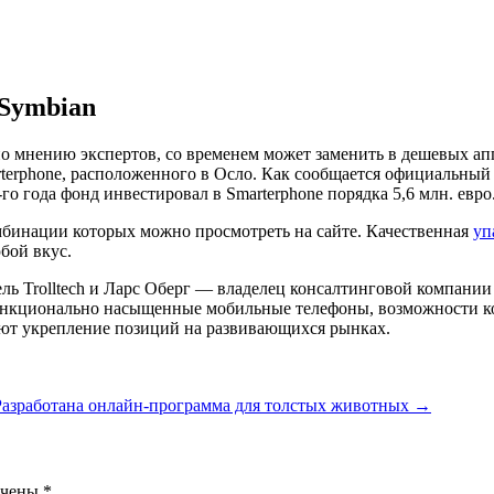
 Symbian
о мнению экспертов, со временем может заменить в дешевых апп
erphone, расположенного в Осло. Как сообщается официальный ф
го года фонд инвестировал в Smarterphone порядка 5,6 млн. евро
мбинации которых можно просмотреть на сайте. Качественная
уп
бой вкус.
ь Trolltech и Ларс Оберг — владелец консалтинговой компании L
ункционально насыщенные мобильные телефоны, возможности к
ют укрепление позиций на развивающихся рынках.
Разработана онлайн-программа для толстых животных
→
ечены
*