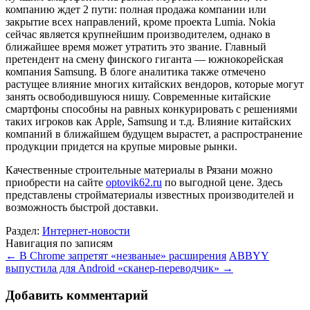
компанию ждет 2 пути: полная продажа компании или
закрытие всех направлений, кроме проекта Lumia. Nokia
сейчас является крупнейшим производителем, однако в
ближайшее время может утратить это звание. Главный
претендент на смену финского гиганта — южнокорейская
компания Samsung. В блоге аналитика также отмечено
растущее влияние многих китайских вендоров, которые могут
занять освободившуюся нишу. Современные китайские
смартфоны способны на равных конкурировать с решениями
таких игроков как Apple, Samsung и т.д. Влияние китайских
компаний в ближайшем будущем вырастет, а распространение
продукции придется на крупые мировые рынки.
Качественные строительные материалы в Рязани можно
приобрести на сайте
optovik62.ru
по выгодной цене. Здесь
представлены стройматериалы известных производителей и
возможность быстрой доставки.
Раздел:
Интернет-новости
Навигация по записям
←
В Chrome запретят «незваные» расширения
ABBYY
выпустила для Android «сканер-переводчик»
→
Добавить комментарий