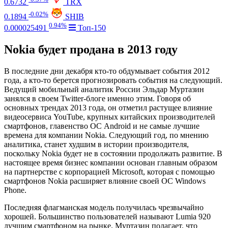
0.6732
TRX
-0.02%
0.1894
SHIB
0.94%
0.000025491
Топ-150
Nokia будет продана в 2013 году
В последние дни декабря кто-то обдумывает события 2012
года, а кто-то берется прогнозировать события на следующий.
Ведущий мобильный аналитик России Эльдар Муртазин
занялся в своем Twitter-блоге именно этим. Говоря об
основных трендах 2013 года, он отметил растущее влияние
видеосервиса YouTube, крупных китайских производителей
смартфонов, главенство ОС Android и не самые лучшие
времена для компании Nokia. Следующий год, по мнению
аналитика, станет худшим в истории производителя,
поскольку Nokia будет не в состоянии продолжать развитие. В
настоящее время бизнес компании основан главным образом
на партнерстве с корпорацией Microsoft, которая с помощью
смартфонов Nokia расширяет влияние своей ОС Windows
Phone.
Последняя флагманская модель получилась чрезвычайно
хорошей. Большинство пользователей называют Lumia 920
лучшим смартфоном на рынке. Муртазин полагает, что