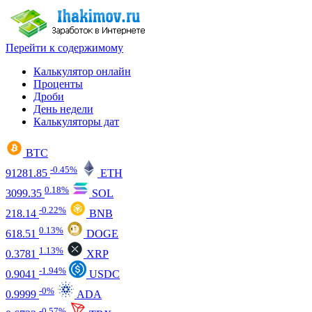
Перейти к содержимому
Калькулятор онлайн
Проценты
Дроби
День недели
Калькуляторы дат
BTC
-0.45%
91281.85
ETH
0.18%
3099.35
SOL
-0.22%
218.14
BNB
0.13%
618.51
DOGE
1.13%
0.3781
XRP
-1.94%
0.9041
USDC
-0%
0.9999
ADA
-0.57%